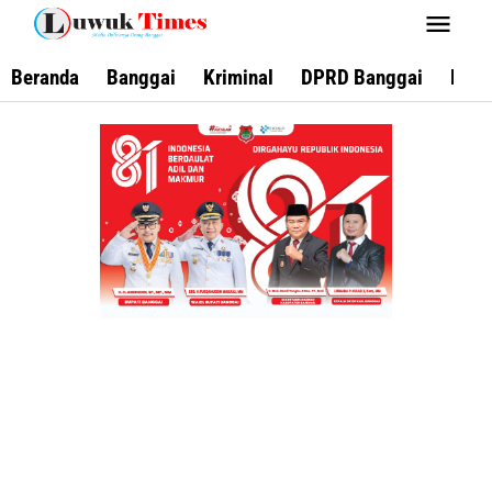
Lewati
ke
konten
Beranda
Banggai
Kriminal
DPRD Banggai
Keca