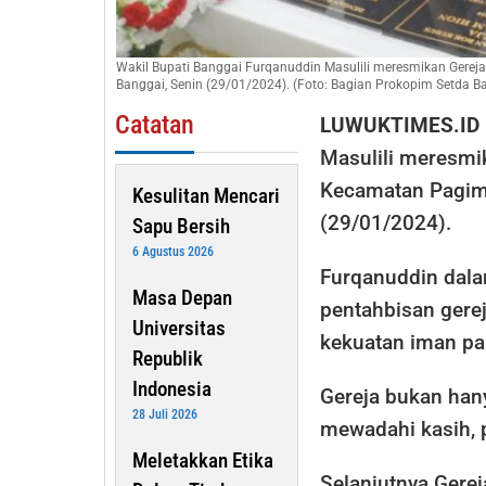
Wakil Bupati Banggai Furqanuddin Masulili meresmikan Ger
Banggai, Senin (29/01/2024). (Foto: Bagian Prokopim Setda B
Catatan
LUWUKTIMES.ID
Masulili meresm
Kecamatan Pagim
Kesulitan Mencari
(29/01/2024).
Sapu Bersih
6 Agustus 2026
Furqanuddin dala
Masa Depan
pentahbisan gerej
Universitas
kekuatan iman pa
Republik
Indonesia
Gereja bukan hany
28 Juli 2026
mewadahi kasih, 
Meletakkan Etika
Selanjutnya Gere