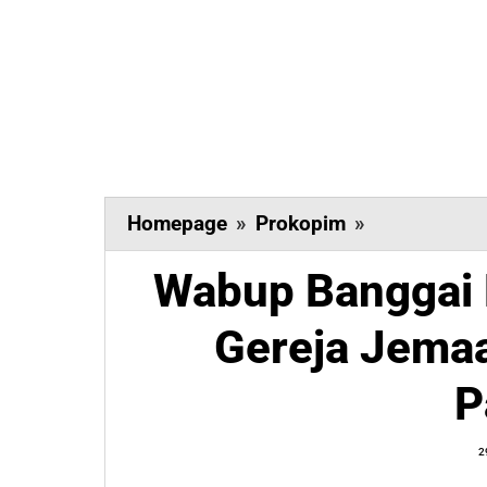
Wabup
Homepage
»
Prokopim
»
Banggai
Wabup Banggai 
Furqanuddin
Resmikan
Gereja Jema
Gereja
Jemaat
P
GKLB
Siloam
2
Hion