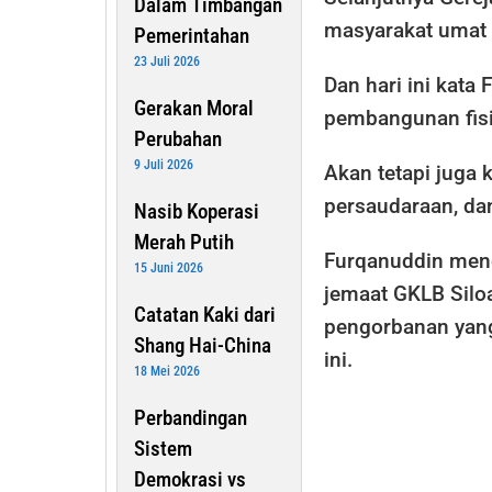
Dalam Timbangan
masyarakat umat k
Pemerintahan
23 Juli 2026
Dan hari ini kata
Gerakan Moral
pembangunan fisik
Perubahan
9 Juli 2026
Akan tetapi juga
persaudaraan, da
Nasib Koperasi
Merah Putih
Furqanuddin meng
15 Juni 2026
jemaat GKLB Siloa
Catatan Kaki dari
pengorbanan yang
Shang Hai-China
ini.
18 Mei 2026
Perbandingan
Sistem
Demokrasi vs