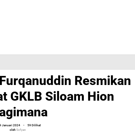
Furqanuddin Resmikan
at GKLB Siloam Hion
agimana
oleh
9 Januari 2024
-
59 Dilihat
Sofyan
oleh
Sofyan