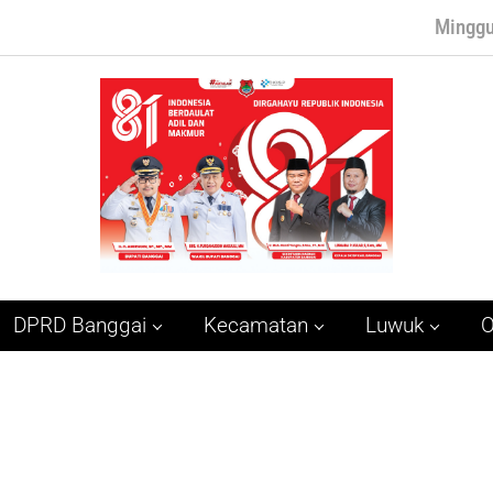
Minggu
DPRD Banggai
Kecamatan
Luwuk
O