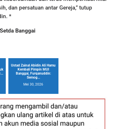
sih, dan persatuan antar Gereja,” tutup
in. *
Setda Banggai
Ustad Zainal Abidin Ali Hamu
uk
Kembali Pimpin MUI
...
Banggai, Furqanuddin:
Semog...
Mei 30, 2026