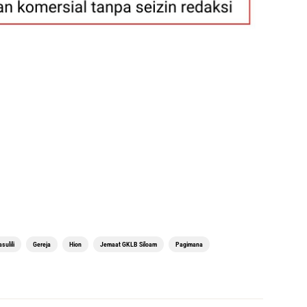
sulili
Gereja
Hion
Jemaat GKLB Siloam
Pagimana