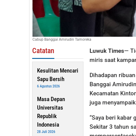
Cabup Banggai Amirudin Tamoreka
Catatan
Luwuk Times
— Ti
miris saat kampa
Kesulitan Mencari
Dihadapan ribuan
Sapu Bersih
Banggai Amirudin
6 Agustus 2026
Kecamatan Kintom
Masa Depan
juga menyampaik
Universitas
Republik
“Saya beri kabar 
Indonesia
Sekitar 3 tahun s
28 Juli 2026
mempersentaseka