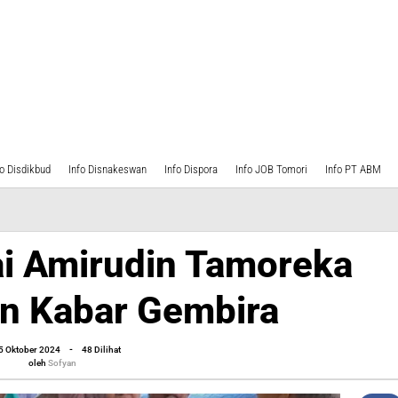
fo Disdikbud
Info Disnakeswan
Info Dispora
Info JOB Tomori
Info PT ABM
i Amirudin Tamoreka
a
n Kabar Gembira
an
oleh
5 Oktober 2024
-
48 Dilihat
Sofyan
oleh
Sofyan