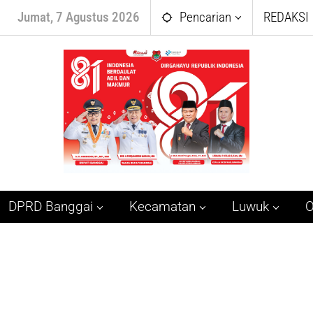
Jumat, 7 Agustus 2026
Pencarian
REDAKSI
DPRD Banggai
Kecamatan
Luwuk
O