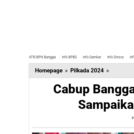
ATR/BPN Banggai
Info BPBD
Info Damkar
Info Dinsos
In
Cabup
Homepage
»
Pilkada 2024
»
Banggai
Cabup Bangga
Amirudin
Tamorek
Sampaika
Sampaik
Kabar
2
Gembira