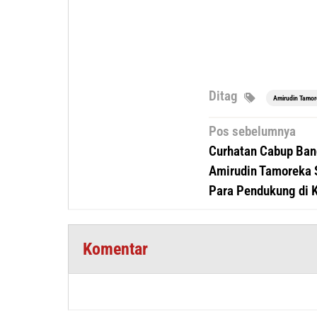
Ditag
Amirudin Tamo
Navigasi
Pos sebelumnya
pos
Curhatan Cabup Ban
Amirudin Tamoreka 
Para Pendukung di 
Komentar