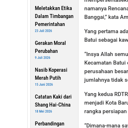
Meletakkan Etika
namanya Rencana 
Dalam Timbangan
Banggai,” kata Am
Pemerintahan
Yang pertama ad
23 Juli 2026
Batui sebagai kaw
Gerakan Moral
Perubahan
“Insya Allah semu
9 Juli 2026
Kecamatan Batui 
Nasib Koperasi
perusahaan besa
Merah Putih
jumlahnya tidak s
15 Juni 2026
Yang kedua RDTR
Catatan Kaki dari
menjadi Kota Baru
Shang Hai-China
rangka persiapan
18 Mei 2026
Perbandingan
“Dimana-mana say