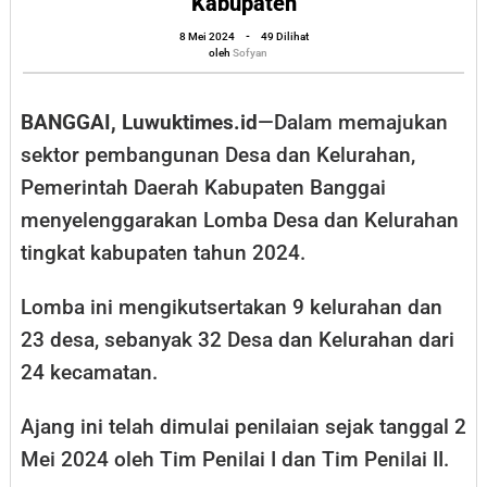
Kabupaten
Kelurahan,
oleh
8 Mei 2024
-
49 Dilihat
Pemda
Sofyan
oleh
Sofyan
Banggai
Gelar
BANGGAI, Luwuktimes.id
—Dalam memajukan
Lomba
sektor pembangunan Desa dan Kelurahan,
Penghargaan
Pemerintah Daerah Kabupaten Banggai
Tingkat
menyelenggarakan Lomba Desa dan Kelurahan
Kabupaten
tingkat kabupaten tahun 2024.
Lomba ini mengikutsertakan 9 kelurahan dan
23 desa, sebanyak 32 Desa dan Kelurahan dari
24 kecamatan.
Ajang ini telah dimulai penilaian sejak tanggal 2
Mei 2024 oleh Tim Penilai I dan Tim Penilai II.