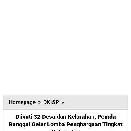
Diikuti
Homepage
»
DKISP
»
32
Diikuti 32 Desa dan Kelurahan, Pemda
Desa
Banggai Gelar Lomba Penghargaan Tingkat
dan