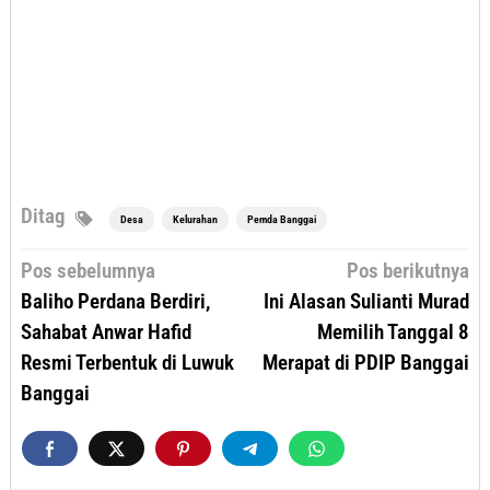
Ditag
Desa
Kelurahan
Pemda Banggai
Navigasi
Pos sebelumnya
Pos berikutnya
pos
Baliho Perdana Berdiri,
Ini Alasan Sulianti Murad
Sahabat Anwar Hafid
Memilih Tanggal 8
Resmi Terbentuk di Luwuk
Merapat di PDIP Banggai
Banggai