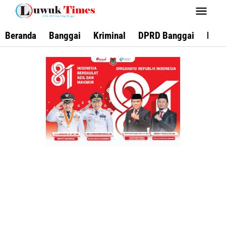
Lewati
ke
konten
Beranda
Banggai
Kriminal
DPRD Banggai
Keca