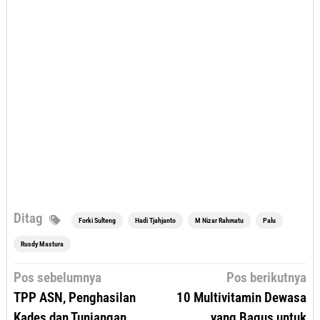
Ditag
Forki Sulteng
Hadi Tjahjanto
M Nizar Rahmatu
Palu
Rusdy Mastura
Navigasi
Pos sebelumnya
Pos berikutnya
pos
TPP ASN, Penghasilan
10 Multivitamin Dewasa
Kades dan Tunjangan
yang Bagus untuk