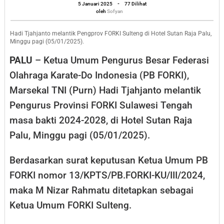
oleh
FORKI
5 Januari 2025
-
77 Dilihat
Sofyan
oleh
Sofyan
Sulteng
di
Hadi Tjahjanto melantik Pengprov FORKI Sulteng di Hotel Sutan Raja Palu,
Minggu pagi (05/01/2025).
Palu
PALU
– Ketua Umum Pengurus Besar Federasi
Olahraga Karate-Do Indonesia (PB FORKI),
Marsekal TNI (Purn) Hadi Tjahjanto melantik
Pengurus Provinsi FORKI Sulawesi Tengah
masa bakti 2024-2028, di Hotel Sutan Raja
Palu, Minggu pagi (05/01/2025).
Berdasarkan surat keputusan Ketua Umum PB
FORKI nomor 13/KPTS/PB.FORKI-KU/III/2024,
maka M Nizar Rahmatu ditetapkan sebagai
Ketua Umum FORKI Sulteng.