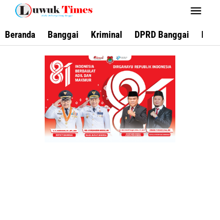
Lewati
ke
konten
Beranda
Banggai
Kriminal
DPRD Banggai
Keca