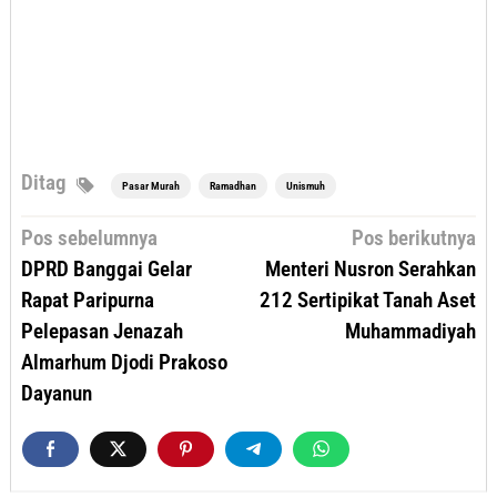
Ditag
Pasar Murah
Ramadhan
Unismuh
Navigasi
Pos sebelumnya
Pos berikutnya
pos
DPRD Banggai Gelar
Menteri Nusron Serahkan
Rapat Paripurna
212 Sertipikat Tanah Aset
Pelepasan Jenazah
Muhammadiyah
Almarhum Djodi Prakoso
Dayanun