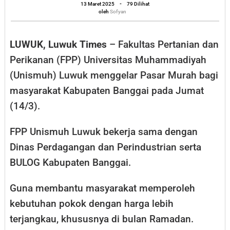
oleh
FPP
13 Maret 2025
-
79 Dilihat
Sofyan
oleh
Sofyan
Unismuh
Luwuk
LUWUK, Luwuk Times
– Fakultas Pertanian dan
Gelar
Perikanan (FPP) Universitas Muhammadiyah
Pasar
(Unismuh) Luwuk menggelar Pasar Murah bagi
Murah
masyarakat Kabupaten Banggai pada Jumat
di
(14/3).
Bulan
Ramadan
FPP Unismuh Luwuk bekerja sama dengan
Dinas Perdagangan dan Perindustrian serta
BULOG Kabupaten Banggai.
Guna membantu masyarakat memperoleh
kebutuhan pokok dengan harga lebih
terjangkau, khususnya di bulan Ramadan.