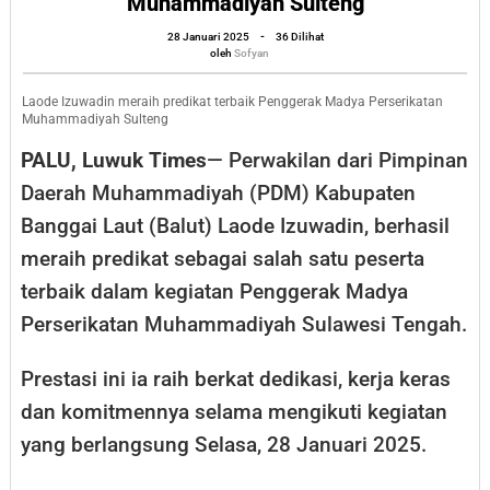
Muhammadiyah Sulteng
Terbaik
oleh
28 Januari 2025
-
36 Dilihat
Penggerak
Sofyan
oleh
Sofyan
Madya
Perserikatan
Laode Izuwadin meraih predikat terbaik Penggerak Madya Perserikatan
Muhammadiyah Sulteng
Muhammadiyah
PALU, Luwuk Times
— Perwakilan dari Pimpinan
Sulteng
Daerah Muhammadiyah (PDM) Kabupaten
Banggai Laut (Balut) Laode Izuwadin, berhasil
meraih predikat sebagai salah satu peserta
terbaik dalam kegiatan Penggerak Madya
Perserikatan Muhammadiyah Sulawesi Tengah.
Prestasi ini ia raih berkat dedikasi, kerja keras
dan komitmennya selama mengikuti kegiatan
yang berlangsung Selasa, 28 Januari 2025.