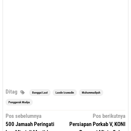
Ditag
Banggai Laut
Laode Izuwadin
Muhammadiyah
Penggerak Madya
Navigasi
Pos sebelumnya
Pos berikutnya
pos
500 Jamaah Peringati
Persiapan Porkab V, KONI