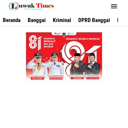
Lewati
ke
konten
Beranda
Banggai
Kriminal
DPRD Banggai
Keca