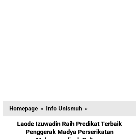
Laode
Homepage
»
Info Unismuh
»
Izuwadin
Laode Izuwadin Raih Predikat Terbaik
Raih
Penggerak Madya Perserikatan
Predikat