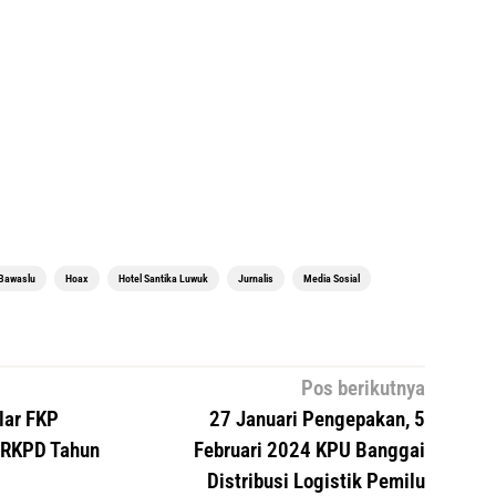
Bawaslu
Hoax
Hotel Santika Luwuk
Jurnalis
Media Sosial
Pos berikutnya
lar FKP
27 Januari Pengepakan, 5
 RKPD Tahun
Februari 2024 KPU Banggai
Distribusi Logistik Pemilu