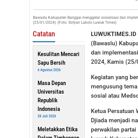
Berita
Hoax
Bawaslu Kabupaten Banggai menggelar sosialisasi dan implem
Berbasis
(25/01/2024). (Foto: Sofyan Labolo Luwuk Times)
Medsos
Catatan
LUWUKTIMES.ID
(Bawaslu) Kabupa
dan implementasi
Kesulitan Mencari
2024, Kamis (25/
Sapu Bersih
6 Agustus 2026
Kegiatan yang ber
Masa Depan
mengusung tema 
Universitas
sosial atau Meds
Republik
Indonesia
Ketua Persatuan 
28 Juli 2026
Djiada menjadi n
Meletakkan Etika
perwakilan partai 
Dalam Timbangan