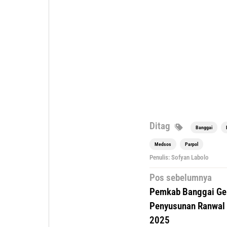
Ditag
Banggai
Medsos
Parpol
Penulis: Sofyan Labolo
Navigasi
Pos sebelumnya
pos
Pemkab Banggai Ge
Penyusunan Ranwal
2025