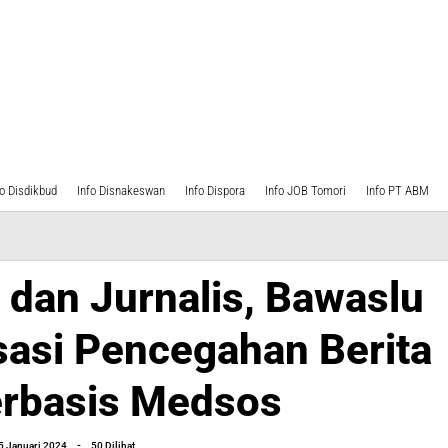
fo Disdikbud
Info Disnakeswan
Info Dispora
Info JOB Tomori
Info PT ABM
 dan Jurnalis, Bawaslu
sasi Pencegahan Berita
rbasis Medsos
i
an
oleh
5 Januari 2024
-
50 Dilihat