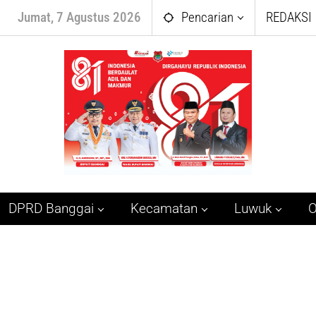
Jumat, 7 Agustus 2026
Pencarian
REDAKSI
DPRD Banggai
Kecamatan
Luwuk
O