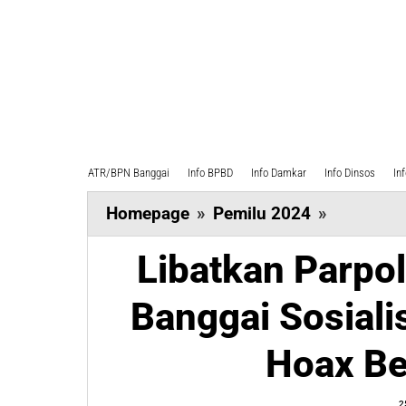
ATR/BPN Banggai
Info BPBD
Info Damkar
Info Dinsos
In
Libatkan
Homepage
»
Pemilu 2024
»
Parpol
Libatkan Parpol
dan
Jurnalis,
Banggai Sosiali
Bawaslu
Banggai
Hoax Be
Sosialisas
Pencegah
2