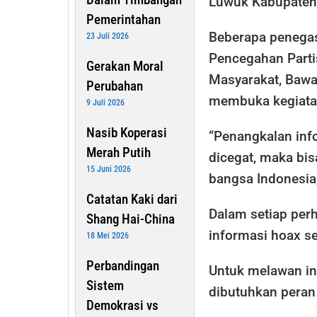
Luwuk Kabupaten 
Pemerintahan
Beberapa penegas
23 Juli 2026
Pencegahan Parti
Gerakan Moral
Masyarakat, Bawa
Perubahan
membuka kegiatan
9 Juli 2026
Nasib Koperasi
“Penangkalan info
Merah Putih
dicegat, maka bi
15 Juni 2026
bangsa Indonesia
Catatan Kaki dari
Dalam setiap perh
Shang Hai-China
informasi hoax s
18 Mei 2026
Perbandingan
Untuk melawan i
Sistem
dibutuhkan peran
Demokrasi vs