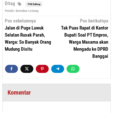
Ditag
PON Sulteng
Penulis: Barnabas Loinang
Navigasi
Pos sebelumnya
Pos berikutnya
pos
Jalan di Puge Luwuk
Tak Puas Rapat di Kantor
Selatan Rusak Parah,
Bupati Soal PT Empros,
Warga: So Banyak Orang
Warga Masama akan
Mudung Disitu
Mengadu ke DPRD
Banggai
Komentar