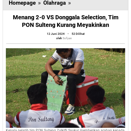
Menang
Homepage
»
Olahraga
»
2-
Menang 2-0 VS Donggala Selection, Tim
0
PON Sulteng Kurang Meyakinkan
VS
oleh
Donggala
12 Juni 2024
-
52 Dilihat
Sofyan
oleh
Sofyan
Selection,
Tim
PON
Sulteng
Kurang
Meyakinkan
Kepala pelatih tim PON Sulteng Zulkifli Syukur memberikan arahan kepada