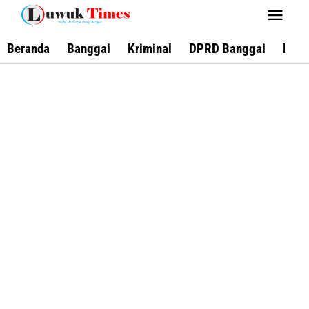
Lewati
ke
konten
Beranda
Banggai
Kriminal
DPRD Banggai
Keca