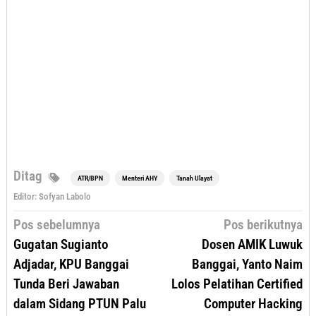
Ditag
ATR/BPN
Menteri AHY
Tanah Ulayat
Editor: Sofyan Labolo
Navigasi
Pos sebelumnya
Pos berikutnya
pos
Gugatan Sugianto
Dosen AMIK Luwuk
Adjadar, KPU Banggai
Banggai, Yanto Naim
Tunda Beri Jawaban
Lolos Pelatihan Certified
dalam Sidang PTUN Palu
Computer Hacking