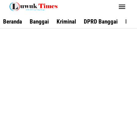
Lewati
ke
konten
Beranda
Banggai
Kriminal
DPRD Banggai
Keca