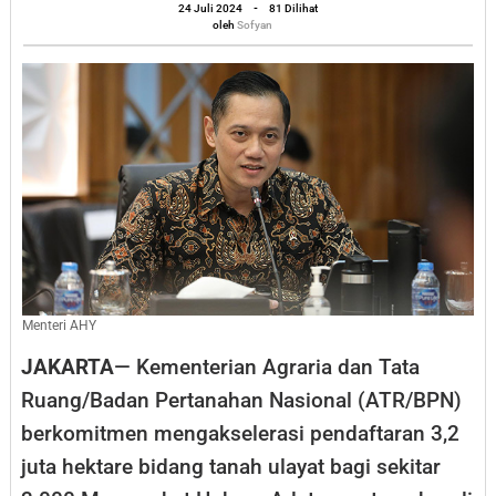
oleh
Hektare
24 Juli 2024
-
81 Dilihat
Sofyan
oleh
Sofyan
Tanah
Ulayat
Menteri AHY
JAKARTA
— Kementerian Agraria dan Tata
Ruang/Badan Pertanahan Nasional (ATR/BPN)
berkomitmen mengakselerasi pendaftaran 3,2
juta hektare bidang tanah ulayat bagi sekitar