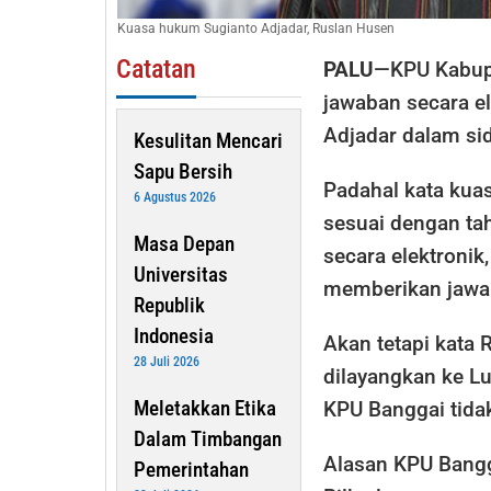
Kuasa hukum Sugianto Adjadar, Ruslan Husen
Catatan
PALU
—KPU Kabup
jawaban secara e
Adjadar dalam si
Kesulitan Mencari
Sapu Bersih
Padahal kata kua
6 Agustus 2026
sesuai dengan ta
Masa Depan
secara elektronik
Universitas
memberikan jawab
Republik
Indonesia
Akan tetapi kata 
28 Juli 2026
dilayangkan ke L
Meletakkan Etika
KPU Banggai tida
Dalam Timbangan
Alasan KPU Bangg
Pemerintahan