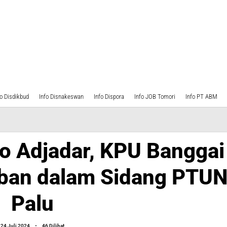
fo Disdikbud
Info Disnakeswan
Info Dispora
Info JOB Tomori
Info PT ABM
o Adjadar, KPU Banggai
ban dalam Sidang PTU
Palu
oleh
24 Juli 2024
-
46 Dilihat