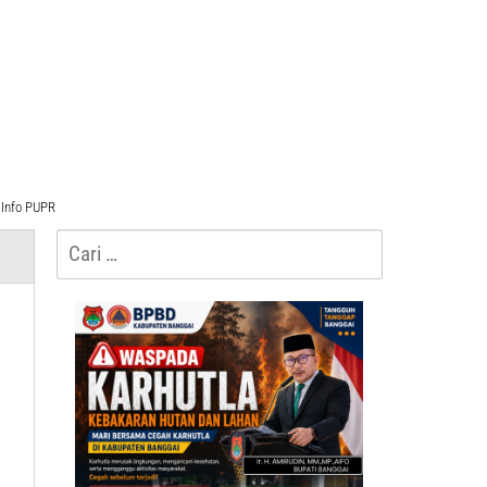
Info PUPR
Cari
untuk:
N