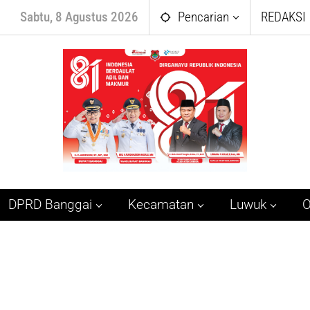
Sabtu, 8 Agustus 2026
Pencarian
REDAKSI
DPRD Banggai
Kecamatan
Luwuk
O