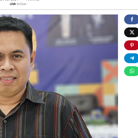
Sofyan
oleh
Sofyan