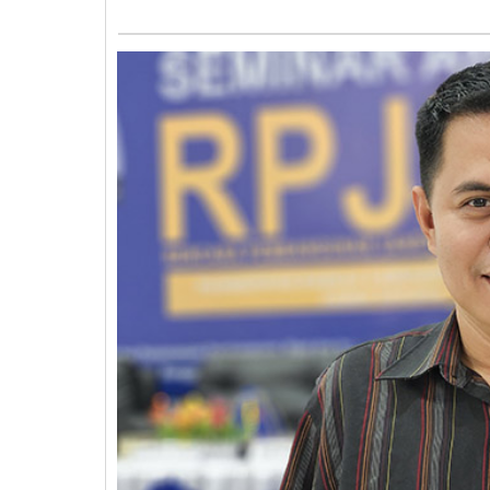
dalam
Sidang
PTUN
Palu