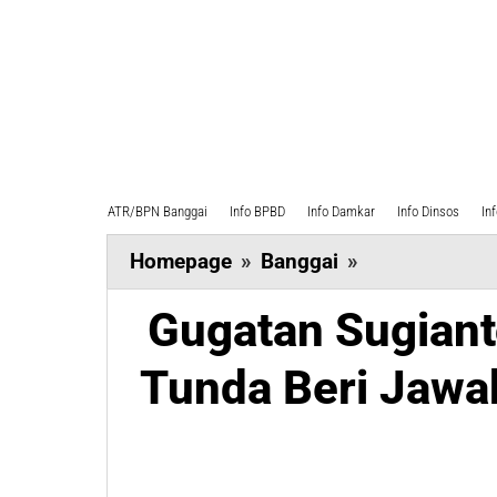
ATR/BPN Banggai
Info BPBD
Info Damkar
Info Dinsos
In
Gugatan
Homepage
»
Banggai
»
Sugianto
Gugatan Sugiant
Adjadar,
KPU
Tunda Beri Jawa
Banggai
Tunda
Beri
Jawaban