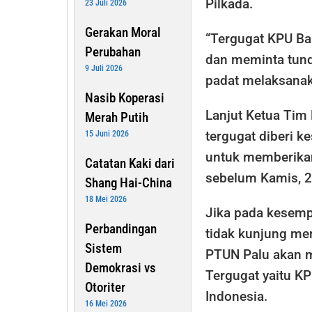
Pilkada.
23 Juli 2026
Gerakan Moral
“Tergugat KPU Ba
Perubahan
dan meminta tund
9 Juli 2026
padat melaksanak
Nasib Koperasi
Lanjut Ketua Tim 
Merah Putih
tergugat diberi 
15 Juni 2026
untuk memberika
Catatan Kaki dari
sebelum Kamis, 25
Shang Hai-China
18 Mei 2026
Jika pada kesempa
Perbandingan
tidak kunjung me
Sistem
PTUN Palu akan m
Demokrasi vs
Tergugat yaitu KP
Otoriter
Indonesia.
16 Mei 2026