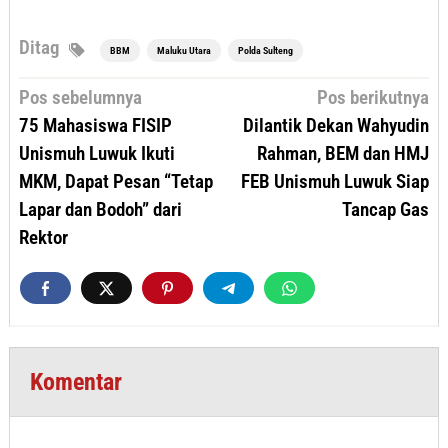
Ditag
BBM
Maluku Utara
Polda Sulteng
Navigasi
Pos sebelumnya
Pos berikutnya
pos
75 Mahasiswa FISIP
Dilantik Dekan Wahyudin
Unismuh Luwuk Ikuti
Rahman, BEM dan HMJ
MKM, Dapat Pesan “Tetap
FEB Unismuh Luwuk Siap
Lapar dan Bodoh” dari
Tancap Gas
Rektor
Komentar