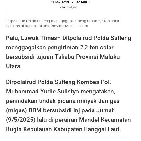
oleh
2,2
18 Mei 2025
-
40 Dilihat
Sofyan
oleh
Sofyan
Ton
Solar
Ditpolairud Polda Sulteng menggagalkan pengiriman 2,2 ton solar
bersubsidi tujuan Taliabu Provinsi Maluku Utara.
Tujuan
Palu, Luwuk Times
– Ditpolairud Polda Sulteng
Taliabu
menggagalkan pengiriman 2,2 ton solar
Maluku
bersubsidi tujuan Taliabu Provinsi Maluku
Utara
Utara.
Dirpolairud Polda Sulteng Kombes Pol.
Muhammad Yudie Sulistyo mengatakan,
penindakan tindak pidana minyak dan gas
(migas) BBM bersubsidi inj pada Jumat
(9/5/2025) lalu di perairan Mandel Kecamatan
Bugin Kepulauan Kabupaten Banggai Laut.