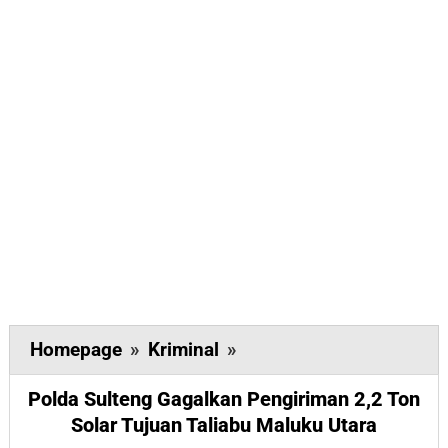
Polda
Homepage
»
Kriminal
»
Sulteng
Polda Sulteng Gagalkan Pengiriman 2,2 Ton
Gagalkan
Solar Tujuan Taliabu Maluku Utara
Pengiriman