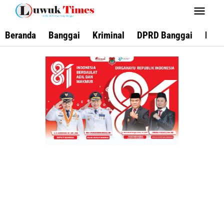
Lewati
ke
konten
Beranda
Banggai
Kriminal
DPRD Banggai
Keca