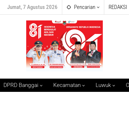
Jumat, 7 Agustus 2026
Pencarian
REDAKSI
DPRD Banggai
Kecamatan
Luwuk
O