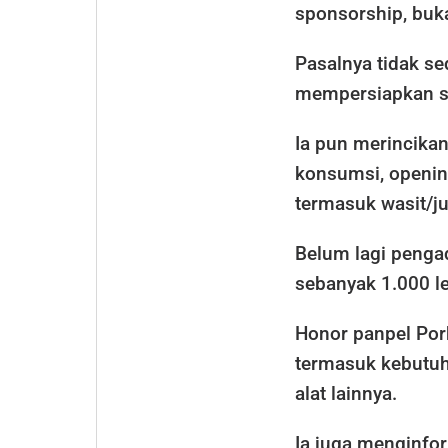
sponsorship, bukan
Pasalnya tidak s
mempersiapkan s
Ia pun merincikan
konsumsi, opening
termasuk wasit/ju
Belum lagi penga
sebanyak 1.000 le
Honor panpel Pork
termasuk kebutu
alat lainnya.
Ia juga menginfor