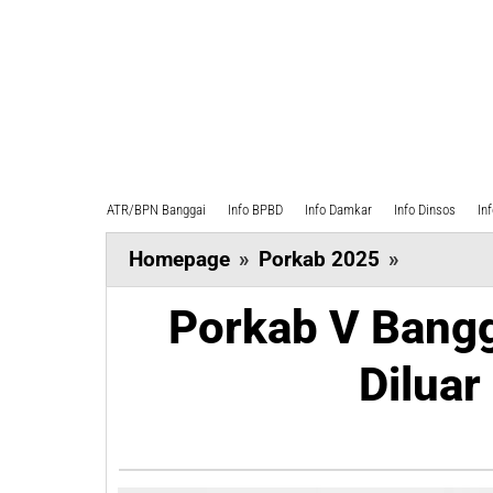
ATR/BPN Banggai
Info BPBD
Info Damkar
Info Dinsos
In
Porkab
Homepage
»
Porkab 2025
»
V
Porkab V Bangga
Banggai
Butuh
Dilua
Rp
1,6
Miliar,
Diluar