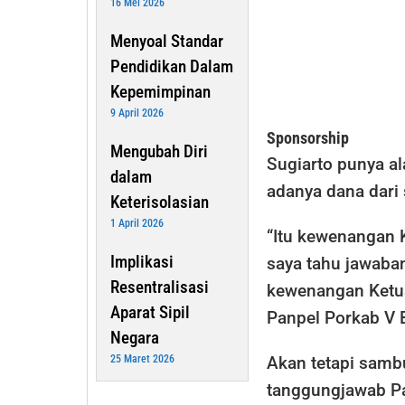
16 Mei 2026
Menyoal Standar
Pendidikan Dalam
Kepemimpinan
9 April 2026
Sponsorship
Mengubah Diri
Sugiarto punya al
dalam
adanya dana dari
Keterisolasian
1 April 2026
“Itu kewenangan 
Implikasi
saya tahu jawaba
Resentralisasi
kewenangan Ketua 
Aparat Sipil
Panpel Porkab V 
Negara
25 Maret 2026
Akan tetapi samb
tanggungjawab Pa