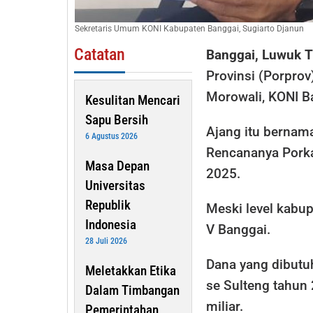
Sekretaris Umum KONI Kabupaten Banggai, Sugiarto Djanun
Catatan
Banggai, Luwuk 
Provinsi (Porpro
Morowali, KONI B
Kesulitan Mencari
Sapu Bersih
Ajang itu bernam
6 Agustus 2026
Rencananya Porka
Masa Depan
2025.
Universitas
Republik
Meski level kabup
Indonesia
V Banggai.
28 Juli 2026
Dana yang dibutu
Meletakkan Etika
se Sulteng tahun
Dalam Timbangan
miliar.
Pemerintahan