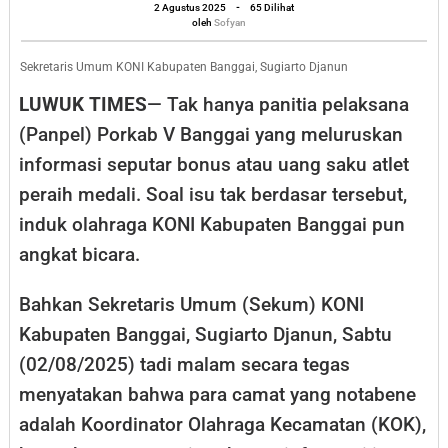
oleh
Djanun:
2 Agustus 2025
-
65 Dilihat
Sofyan
oleh
Sofyan
Para
Camat
Sekretaris Umum KONI Kabupaten Banggai, Sugiarto Djanun
harus
LUWUK TIMES
— Tak hanya panitia pelaksana
Bertanggung
(Panpel) Porkab V Banggai yang meluruskan
Jawab
informasi seputar bonus atau uang saku atlet
peraih medali. Soal isu tak berdasar tersebut,
induk olahraga KONI Kabupaten Banggai pun
angkat bicara.
Bahkan Sekretaris Umum (Sekum) KONI
Kabupaten Banggai, Sugiarto Djanun, Sabtu
(02/08/2025) tadi malam secara tegas
menyatakan bahwa para camat yang notabene
adalah Koordinator Olahraga Kecamatan (KOK),