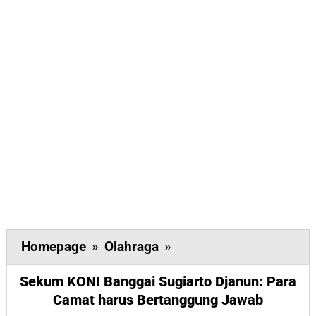
Sekum
Homepage
»
Olahraga
»
KONI
Sekum KONI Banggai Sugiarto Djanun: Para
Banggai
Camat harus Bertanggung Jawab
Sugiarto