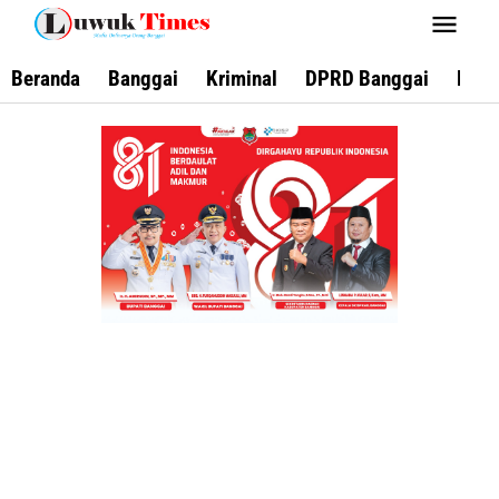
Lewati
ke
konten
Beranda
Banggai
Kriminal
DPRD Banggai
Keca