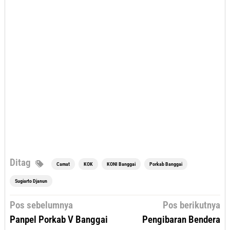
Ditag
Camat
KOK
KONI Banggai
Porkab Banggai
Sugiarto Djanun
Navigasi
Pos sebelumnya
Pos berikutnya
pos
Panpel Porkab V Banggai
Pengibaran Bendera