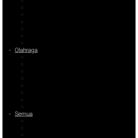
Opini
Agenda Andhika
Kolom Cudy
Porkab 2025
Video
Tips
Info Bapenda
Olahraga
Pendidikan
Kolom Herdi
Kolom Muhadam
Kolom Budi
Agenda Beniyanto
Ramadhan Berkah
Info PT ABM
Info Unismuh
Semua
ATR/BPN Banggai 2026
ATR/BPN Banggai
Info BPBD