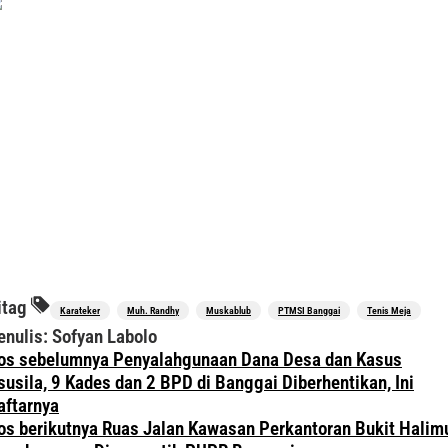
itag
Karateker
Muh. Randhy
Muskablub
PTMSI Banggai
Tenis Meja
enulis: Sofyan Labolo
avigasi
os sebelumnya
Penyalahgunaan Dana Desa dan Kasus
os
susila, 9 Kades dan 2 BPD di Banggai Diberhentikan, Ini
aftarnya
os berikutnya
Ruas Jalan Kawasan Perkantoran Bukit Halim