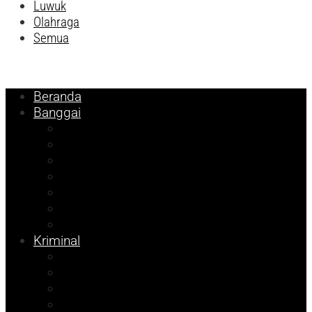
Luwuk
Olahraga
Semua
Beranda
Banggai
Religi
Internasional
Nasional
Kesehatan
Pemilu 2024
Pilkada 2024
Parpol
Kriminal
Ekonomi
Balut
Bangkep
Info Dispora