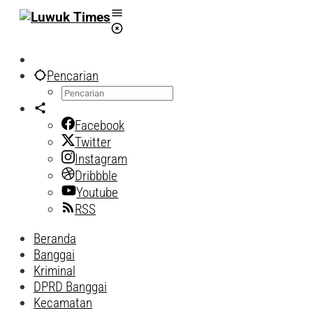
Lewati
ke
konten
Pencarian
Facebook
Twitter
Instagram
Dribbble
Youtube
RSS
Beranda
Banggai
Kriminal
DPRD Banggai
Kecamatan