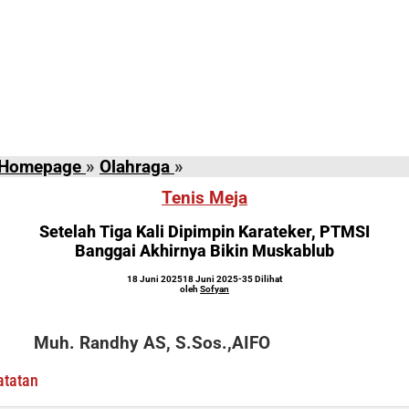
Setelah
Homepage
»
Olahraga
»
Tiga
Tenis Meja
Kali
Dipimpin
Setelah Tiga Kali Dipimpin Karateker, PTMSI
Karateker,
Banggai Akhirnya Bikin Muskablub
PTMSI
oleh
18 Juni 2025
18 Juni 2025
-
35 Dilihat
Banggai
Sofyan
oleh
Sofyan
Akhirnya
Bikin
Muh. Randhy AS, S.Sos.,AIFO
Muskablub
atatan