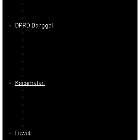
Pilkada
Kolom Syarif
Tojo Unauna
DPRD Banggai
DKISP
Prokopim
Info Disdikbud
Kampus
Info Mining KFM
Sulteng
Pemilu
Kecamatan
Sosok
Foto Bicara
Info Dinsos
Info JOB Tomori
Info PUPR
Tekno
Luwuk