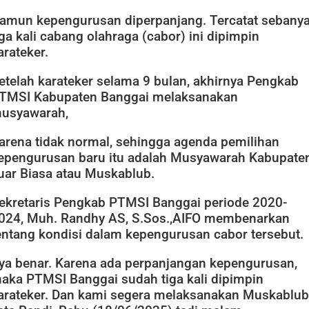
amun kepengurusan diperpanjang. Tercatat sebany
iga kali cabang olahraga (cabor) ini dipimpin
arateker.
etelah karateker selama 9 bulan, akhirnya Pengkab
TMSI Kabupaten Banggai melaksanakan
usyawarah,
arena tidak normal, sehingga agenda pemilihan
epengurusan baru itu adalah Musyawarah Kabupate
uar Biasa atau Muskablub.
ekretaris Pengkab PTMSI Banggai periode 2020-
024, Muh. Randhy AS, S.Sos.,AIFO membenarkan
entang kondisi dalam kepengurusan cabor tersebut.
Iya benar. Karena ada perpanjangan kepengurusan,
aka PTMSI Banggai sudah tiga kali dipimpin
arateker. Dan kami segera melaksanakan Muskablub,