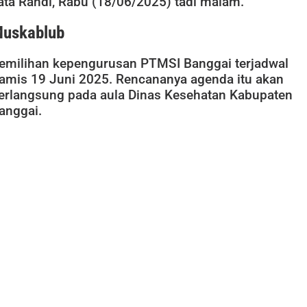
ata Randi, Rabu (18/06/2025) tadi malam.
uskablub
emilihan kepengurusan PTMSI Banggai terjadwal
amis 19 Juni 2025. Rencananya agenda itu akan
erlangsung pada aula Dinas Kesehatan Kabupaten
anggai.