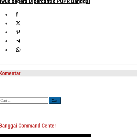
uwuk segera Dipercantik PUPR Banggai
Komentar
Cari
untuk:
Banggai Command Center