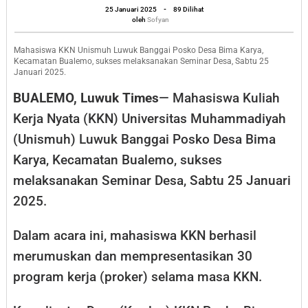
oleh
25 Januari 2025
-
89 Dilihat
Posko
Sofyan
oleh
Sofyan
Bima
Karya
Mahasiswa KKN Unismuh Luwuk Banggai Posko Desa Bima Karya,
Kecamatan Bualemo, sukses melaksanakan Seminar Desa, Sabtu 25
Bualemo
Januari 2025.
Lahirkan
BUALEMO, Luwuk Times
— Mahasiswa Kuliah
30
Kerja Nyata (KKN) Universitas Muhammadiyah
Proker
(Unismuh) Luwuk Banggai Posko Desa Bima
Karya, Kecamatan Bualemo, sukses
melaksanakan Seminar Desa, Sabtu 25 Januari
2025.
Dalam acara ini, mahasiswa KKN berhasil
merumuskan dan mempresentasikan 30
program kerja (proker) selama masa KKN.