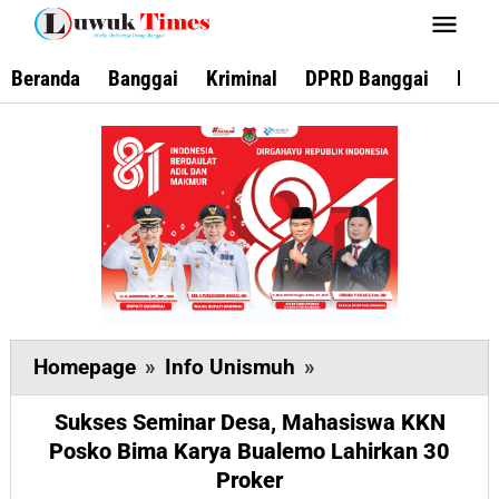
Lewati
ke
konten
Beranda
Banggai
Kriminal
DPRD Banggai
Keca
Sukses
Homepage
»
Info Unismuh
»
Seminar
Sukses Seminar Desa, Mahasiswa KKN
Desa,
Posko Bima Karya Bualemo Lahirkan 30
Mahasiswa
Proker
KKN