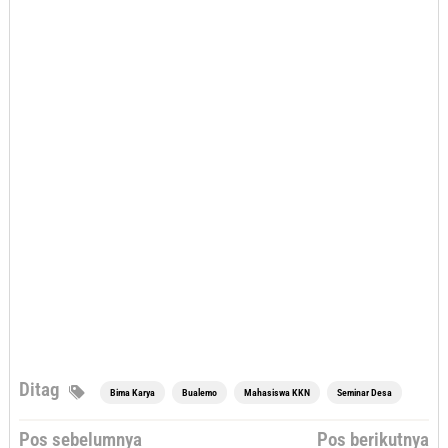
Ditag
Bima Karya
Bualemo
Mahasiswa KKN
Seminar Desa
Navigasi
Pos sebelumnya
Pos berikutnya