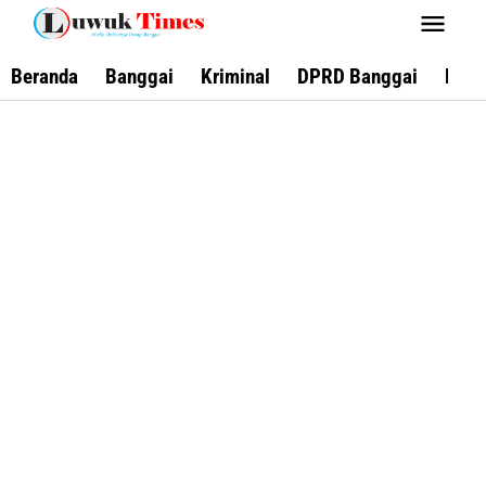
Lewati
ke
konten
Beranda
Banggai
Kriminal
DPRD Banggai
Keca