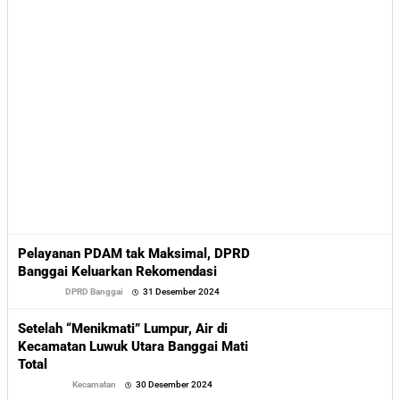
Pelayanan PDAM tak Maksimal, DPRD
Banggai Keluarkan Rekomendasi
oleh
DPRD Banggai
31 Desember 2024
Sofyan
Setelah “Menikmati” Lumpur, Air di
Kecamatan Luwuk Utara Banggai Mati
Total
oleh
Kecamatan
30 Desember 2024
Sofyan