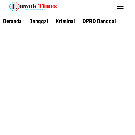
Lewati
ke
konten
Beranda
Banggai
Kriminal
DPRD Banggai
Keca