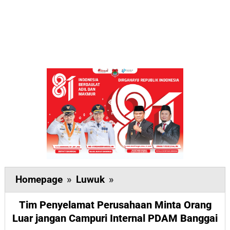
Tim
Homepage
»
Luwuk
»
Penyelamat
Tim Penyelamat Perusahaan Minta Orang
Perusahaan
Luar jangan Campuri Internal PDAM Banggai
Minta