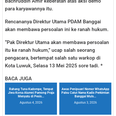
Bachruddin Amir keberatan atas aksi demo
para karyawannya itu.
Rencananya Direktur Utama PDAM Banggai
akan membawa persoalan ini ke ranah hukum.
“Pak Direktur Utama akan membawa persoalan
itu ke ranah hukum,” ucap salah seorang
pengacara, bertempat salah satu warkop di
Kota Luwuk, Selasa 13 Mei 2025 sore tadi. *
BACA JUGA
Rahang Tuna Kadompe, Tempat
Awas Penipuan! Nomor WhatsApp
Jiwa Korsa Alumni Pamong Praja
Palsu Catut Nama Kadis Perkimtan
Menyatu di Pesis...
Banggai Muls...
Agustus 4, 2026
Agustus 3, 2026