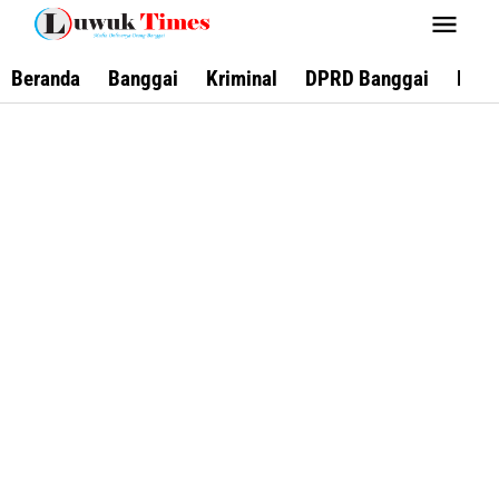
Lewati
ke
konten
Beranda
Banggai
Kriminal
DPRD Banggai
Keca