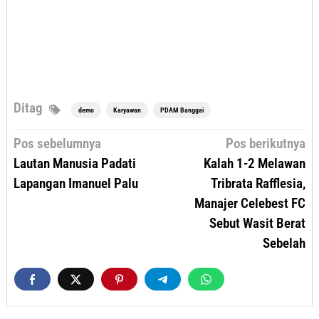
Ditag
demo
Karyawan
PDAM Banggai
Navigasi
Pos sebelumnya
Pos berikutnya
pos
Lautan Manusia Padati
Kalah 1-2 Melawan
Lapangan Imanuel Palu
Tribrata Rafflesia,
Manajer Celebest FC
Sebut Wasit Berat
Sebelah