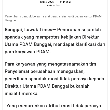
Orang
oleh
13 Mei 2025
-
44 Dilihat
Sofyan
oleh
Sofyan
Luar
jangan
Penertiban spanduk bersama alat peraga lainnya di depan kantor PDAM
Banggai.
Campuri
Banggai, Luwuk Times
— Penurunan sejumlah
Internal
spanduk yang memprotes kebijakan Direktur
PDAM
Utama PDAM Banggai, mendapat klarifikasi dari
Banggai
para karyawan PDAM.
Para karyawan yang mengatasnamakan tim
Penyelamat perusahaan menegaskan,
penertiban spanduk mosi tidak percaya kepada
Direktur Utama PDAM Banggai bukanlah
inisiatif mereka.
“Yang menurunkan atribut mosi tidak percaya