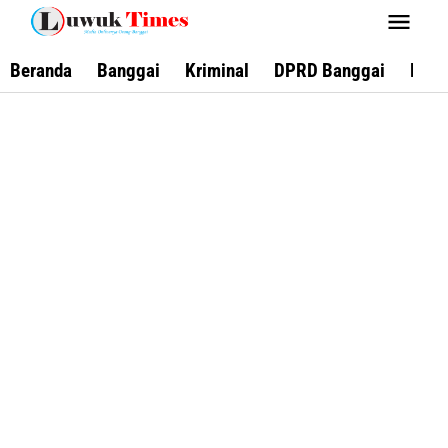
Lewati
ke
konten
Beranda
Banggai
Kriminal
DPRD Banggai
Keca