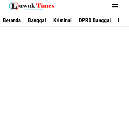
Lewati
ke
konten
Beranda
Banggai
Kriminal
DPRD Banggai
Keca