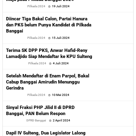
oleh
Pilkada 2024
19 Juli 2024
Sofyan
Diincar Tiga Bakal Calon, Partai Hanura
dan PKS belum Punya Kandidat di Pilkada
Banggai
oleh
Pilkada 2024
15 Juli 2024
Sofyan
Terima SK DPP PKS, Anwar Hafid-Reny
Lamadjido Siap Mendaftar ke KPU Sulteng
oleh
Pilkada 2024
4 Juli 2024
Sofyan
Setelah Mendaftar di Enam Parpol, Bakal
Cabup Banggai Amirudin Menunggu
Gerindra
oleh
Pilkada 2024
10 Mei 2024
Sofyan
Sinyal Fraksi PHP Jilid II di DPRD
Banggai, PAN Belum Respon
oleh
DPRD Banggai
2 April 2024
Sofyan
Dapil IV Sulteng, Dua Legislator Lalong