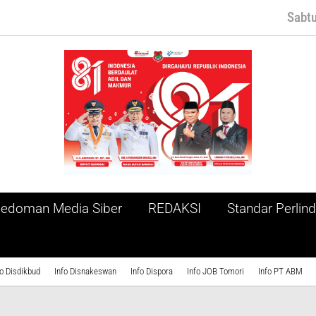
Sabtu
edoman Media Siber
REDAKSI
Standar Perli
fo Disdikbud
Info Disnakeswan
Info Dispora
Info JOB Tomori
Info PT ABM