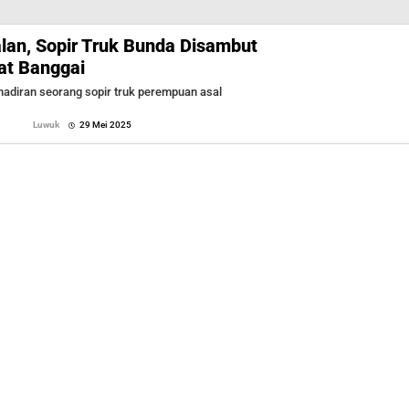
lan, Sopir Truk Bunda Disambut
at Banggai
diran seorang sopir truk perempuan asal
oleh
Luwuk
29 Mei 2025
Sofyan