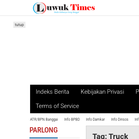
Lewati
ke
konten
tutup
Indeks Berita
Kebijakan Privasi
P
Terms of Service
ATR/BPN Banggai
Info BPBD
Info Damkar
Info Dinsos
In
PARLONG
Tag:
Truck