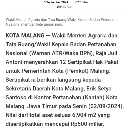
oleh
Sertipikat
5 September 2024
-
67 Dilihat
Sofyan
oleh
Sofyan
Tanah
ke
Wakil Menteri Agraria dan Tata Ruang/Wakil Kepala Badan Pertanahan
Nasional memberi keterangan pers.
Pemkot
KOTA MALANG
— Wakil Menteri Agraria dan
Malang
Tata Ruang/Wakil Kepala Badan Pertanahan
Nasional (Wamen ATR/Waka BPN), Raja Juli
Antoni menyerahkan 12 Sertipikat Hak Pakai
untuk Pemerintah Kota (Pemkot) Malang.
Sertipikat ia berikan langsung kepada
Sekretaris Daerah Kota Malang, Erik Setyo
Santoso di Kantor Pertanahan (Kantah) Kota
Malang, Jawa Timur pada Senin (02/09/2024).
Nilai dari total aset seluas 6.904 m2 yang
disertipikatkan mencapai Rp500 miliar.