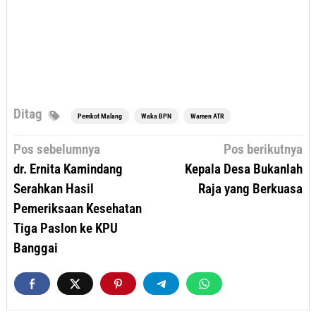
Ditag
Pemkot Malang
Waka BPN
Wamen ATR
Navigasi
Pos sebelumnya
Pos berikutnya
pos
dr. Ernita Kamindang
Kepala Desa Bukanlah
Serahkan Hasil
Raja yang Berkuasa
Pemeriksaan Kesehatan
Tiga Paslon ke KPU
Banggai