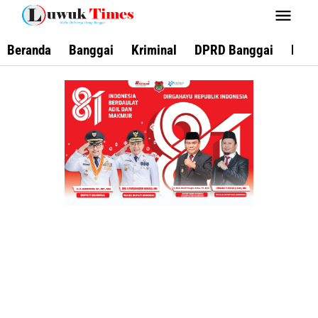
Lewati
ke
konten
Beranda
Banggai
Kriminal
DPRD Banggai
Keca