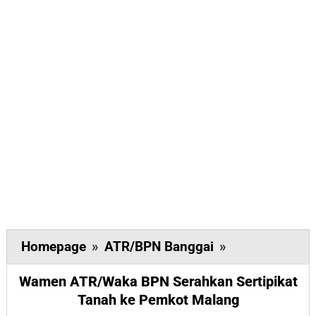
Wamen
Homepage
»
ATR/BPN Banggai
»
ATR/Waka
Wamen ATR/Waka BPN Serahkan Sertipikat
BPN
Tanah ke Pemkot Malang
Serahkan