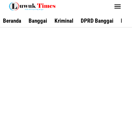
Lewati
ke
konten
Beranda
Banggai
Kriminal
DPRD Banggai
Keca