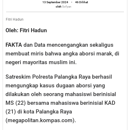
Sekularisme
oleh
13 September 2024
-
46 Dilihat
Sofyan
oleh
Sofyan
Kapitalisme
Fitri Hadun
Oleh: Fitri Hadun
FAKTA
dan Data mencengangkan sekaligus
membuat miris bahwa angka aborsi marak, di
negeri mayoritas muslim ini.
Satreskim Polresta Palangka Raya berhasil
mengungkap kasus dugaan aborsi yang
dilakukan oleh seorang mahasiswi berinisial
MS (22) bersama mahasiswa berinisial KAD
(21) di kota Palangka Raya
(megapolitan.kompas.com).