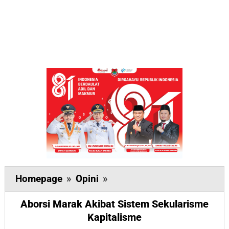
Aborsi
Homepage
»
Opini
»
Marak
Aborsi Marak Akibat Sistem Sekularisme
Akibat
Kapitalisme
Sistem