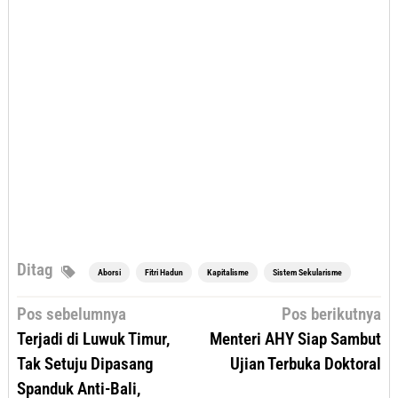
Ditag
Aborsi
Fitri Hadun
Kapitalisme
Sistem Sekularisme
Navigasi
Pos sebelumnya
Pos berikutnya
pos
Terjadi di Luwuk Timur,
Menteri AHY Siap Sambut
Tak Setuju Dipasang
Ujian Terbuka Doktoral
Spanduk Anti-Bali,