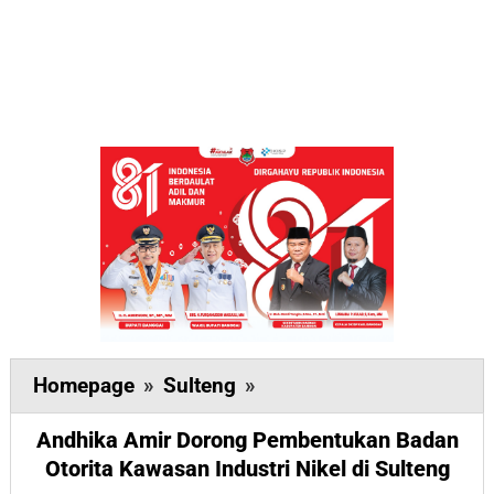
Andhika
Homepage
»
Sulteng
»
Amir
Andhika Amir Dorong Pembentukan Badan
Dorong
Otorita Kawasan Industri Nikel di Sulteng
Pembentukan