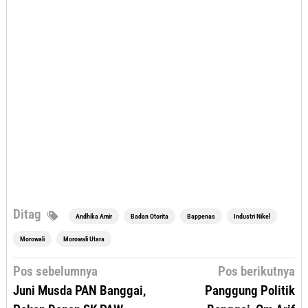
Ditag
Andhika Amir
Badan Otorita
Bappenas
Industri Nikel
Morowali
Morowali Utara
Navigasi
Pos sebelumnya
Pos berikutnya
pos
Juni Musda PAN Banggai,
Panggung Politik