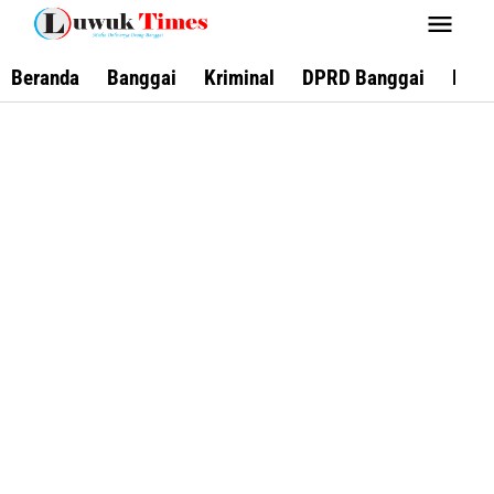
Lewati
ke
konten
Beranda
Banggai
Kriminal
DPRD Banggai
Keca