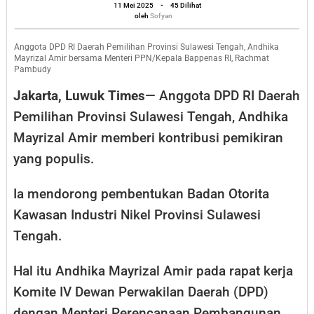
oleh
Badan
11 Mei 2025
-
45 Dilihat
Sofyan
oleh
Sofyan
Otorita
Kawasan
Anggota DPD RI Daerah Pemilihan Provinsi Sulawesi Tengah, Andhika
Mayrizal Amir bersama Menteri PPN/Kepala Bappenas RI, Rachmat
Industri
Pambudy
Nikel
Jakarta, Luwuk Times
— Anggota DPD RI Daerah
di
Pemilihan Provinsi Sulawesi Tengah, Andhika
Sulteng
Mayrizal Amir memberi kontribusi pemikiran
yang populis.
Ia mendorong pembentukan Badan Otorita
Kawasan Industri Nikel Provinsi Sulawesi
Tengah.
Hal itu Andhika Mayrizal Amir pada rapat kerja
Komite IV Dewan Perwakilan Daerah (DPD)
dengan Menteri Perencanaan Pembangunan