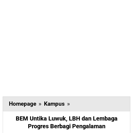
BEM
Homepage
»
Kampus
»
Untika
BEM Untika Luwuk, LBH dan Lembaga
Luwuk,
Progres Berbagi Pengalaman
LBH