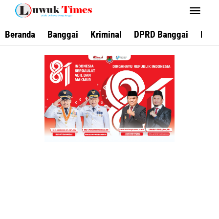
Lewati
ke
konten
Beranda
Banggai
Kriminal
DPRD Banggai
Keca