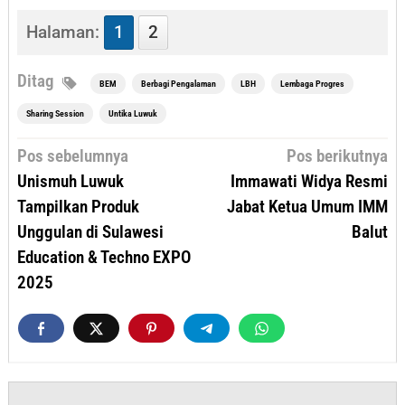
Halaman:
1
2
Ditag
BEM
Berbagi Pengalaman
LBH
Lembaga Progres
Sharing Session
Untika Luwuk
Navigasi
Pos sebelumnya
Pos berikutnya
pos
Unismuh Luwuk
Immawati Widya Resmi
Tampilkan Produk
Jabat Ketua Umum IMM
Unggulan di Sulawesi
Balut
Education & Techno EXPO
2025