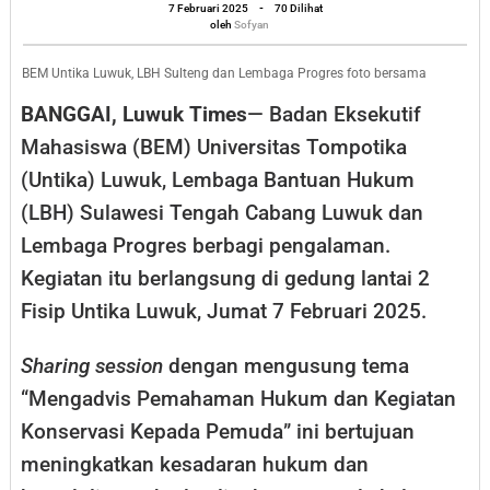
oleh
dan
7 Februari 2025
-
70 Dilihat
Sofyan
oleh
Sofyan
Lembaga
Progres
BEM Untika Luwuk, LBH Sulteng dan Lembaga Progres foto bersama
Berbagi
BANGGAI, Luwuk Times
— Badan Eksekutif
Pengalaman
Mahasiswa (BEM) Universitas Tompotika
(Untika) Luwuk, Lembaga Bantuan Hukum
(LBH) Sulawesi Tengah Cabang Luwuk dan
Lembaga Progres berbagi pengalaman.
Kegiatan itu berlangsung di gedung lantai 2
Fisip Untika Luwuk, Jumat 7 Februari 2025.
Sharing session
dengan mengusung tema
“Mengadvis Pemahaman Hukum dan Kegiatan
Konservasi Kepada Pemuda” ini bertujuan
meningkatkan kesadaran hukum dan