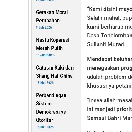
“Kami disini mayo
Gerakan Moral
Selain mahal, pup
Perubahan
kami berharap mas
9 Juli 2026
Desa Tobelombang
Nasib Koperasi
Sulianti Murad.
Merah Putih
15 Juni 2026
Mendapat keluhan 
Catatan Kaki dari
menegaskan progr
Shang Hai-China
adalah problem da
18 Mei 2026
khususnya petani
Perbandingan
“Insya allah masa
Sistem
ini menjadi prio
Demokrasi vs
Samsul Bahri Mang
Otoriter
16 Mei 2026