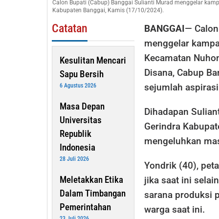
Calon Bupati (Cabup) Banggai Sulianti Murad menggelar ka
Nuhon
Kabupaten Banggai, Kamis (17/10/2024).
Catatan
BANGGAI
— Calon
menggelar kampa
Kecamatan Nuhon
Kesulitan Mencari
Disana, Cabup Ba
Sapu Bersih
sejumlah aspirasi
6 Agustus 2026
Masa Depan
Dihadapan Sulian
Universitas
Gerindra Kabupat
Republik
mengeluhkan mas
Indonesia
28 Juli 2026
Yondrik (40), pe
Meletakkan Etika
jika saat ini sel
Dalam Timbangan
sarana produksi 
Pemerintahan
warga saat ini.
23 Juli 2026