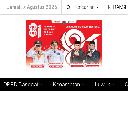
Jumat, 7 Agustus 2026
Pencarian
REDAKSI
DPRD Banggai
Kecamatan
Luwuk
O