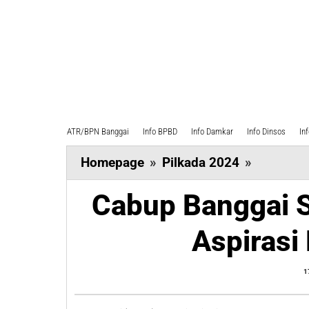
ATR/BPN Banggai
Info BPBD
Info Damkar
Info Dinsos
In
Cabup
Homepage
»
Pilkada 2024
»
Banggai
Cabup Banggai 
Sulianti
Murad
Aspirasi
Tampung
Aspirasi
1
Petani
di