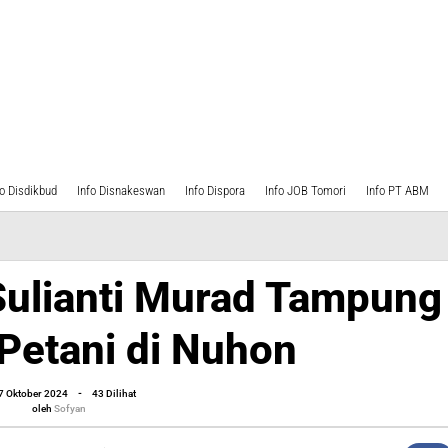
fo Disdikbud
Info Disnakeswan
Info Dispora
Info JOB Tomori
Info PT ABM
Sulianti Murad Tampung
 Petani di Nuhon
oleh
7 Oktober 2024
-
43 Dilihat
Sofyan
oleh
Sofyan