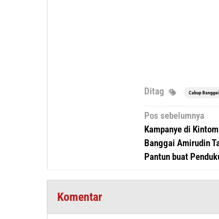
Ditag
Cabup Banggai
Navigasi
Pos sebelumnya
pos
Kampanye di Kintom
Banggai Amirudin T
Pantun buat Penduk
Komentar