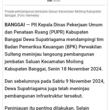
Sofyan
oleh
Sofyan
Kadis
PUPR
Proyek pembangunan jembatan Saluan Kecamatan Moilong Kabupaten
Banggai. (Foto: Istimewa)
Banggai
BANGGAI
— Plt Kepala Dinas Pekerjaan Umum
Tinjau
dan Penataan Ruang (PUPR) Kabupaten
Jembatan
Banggai Dewa Supatriagama mendampingi tim
Saluan
Badan Pemeriksa Keuangan (BPK) Perwakilan
Sulteng meninjau langsung pembangunan
jembatan Saluan Kecamatan Moilong
Kabupaten Banggai, Senin 18 November 2024.
Dan sebelumnya pada Sabtu 9 November 2024,
Dewa Supatriagama juga telah meninjau
pembangunan infrastruktur tersebut.
Peninjauan itu penting dilakukan. Selain