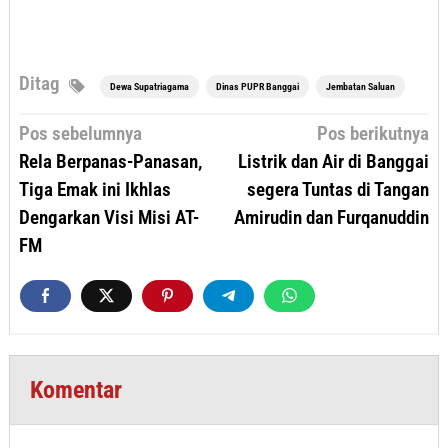
Ditag
Dewa Supatriagama
Dinas PUPR Banggai
Jembatan Saluan
Navigasi
Pos sebelumnya
Pos berikutnya
pos
Rela Berpanas-Panasan,
Listrik dan Air di Banggai
Tiga Emak ini Ikhlas
segera Tuntas di Tangan
Dengarkan Visi Misi AT-
Amirudin dan Furqanuddin
FM
Komentar