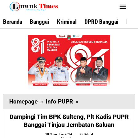
Lewati
ke
konten
Beranda
Banggai
Kriminal
DPRD Banggai
Keca
Dampingi
Homepage
»
Info PUPR
»
Tim
Dampingi Tim BPK Sulteng, Plt Kadis PUPR
BPK
Banggai Tinjau Jembatan Saluan
Sulteng,
oleh
Plt
18 November 2024
-
75 Dilihat