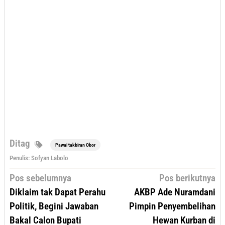
Ditag
Pawai takbiran Obor
Penulis: Sofyan Labolo
Navigasi
Pos sebelumnya
Pos berikutnya
pos
Diklaim tak Dapat Perahu
AKBP Ade Nuramdani
Politik, Begini Jawaban
Pimpin Penyembelihan
Bakal Calon Bupati
Hewan Kurban di