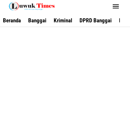
Lewati
ke
konten
Beranda
Banggai
Kriminal
DPRD Banggai
Keca