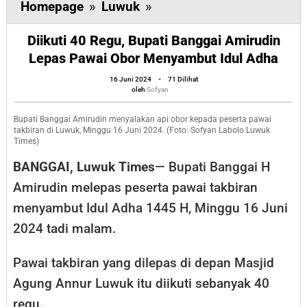
Diikuti
Homepage
»
Luwuk
»
40
Diikuti 40 Regu, Bupati Banggai Amirudin
Regu,
Lepas Pawai Obor Menyambut Idul Adha
Bupati
Banggai
oleh
16 Juni 2024
-
71 Dilihat
Sofyan
oleh
Sofyan
Amirudin
Lepas
Bupati Banggai Amirudin menyalakan api obor kepada peserta pawai
takbiran di Luwuk, Minggu 16 Juni 2024. (Foto: Sofyan Labolo Luwuk
Pawai
Times)
Obor
BANGGAI, Luwuk Times
— Bupati Banggai H
Menyambut
Amirudin melepas peserta pawai takbiran
Idul
menyambut Idul Adha 1445 H, Minggu 16 Juni
Adha
2024 tadi malam.
Pawai takbiran yang dilepas di depan Masjid
Agung Annur Luwuk itu diikuti sebanyak 40
regu.