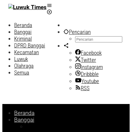
Lewati
ke
konten
Beranda
Banggai
Pencarian
Kriminal
DPRD Banggai
Kecamatan
Facebook
Luwuk
Twitter
Olahraga
Instagram
Semua
Dribbble
Youtube
RSS
Beranda
Banggai
Religi