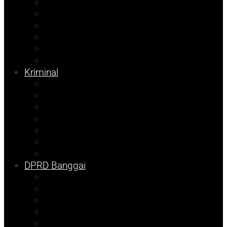
Internasional
Nasional
Kesehatan
Pemilu 2024
Pilkada 2024
Parpol
Kriminal
Ekonomi
Balut
Bangkep
Info Dispora
Pilkada
Kolom Syarif
Tojo Unauna
DPRD Banggai
DKISP
Prokopim
Info Disdikbud
Kampus
Info Mining KFM