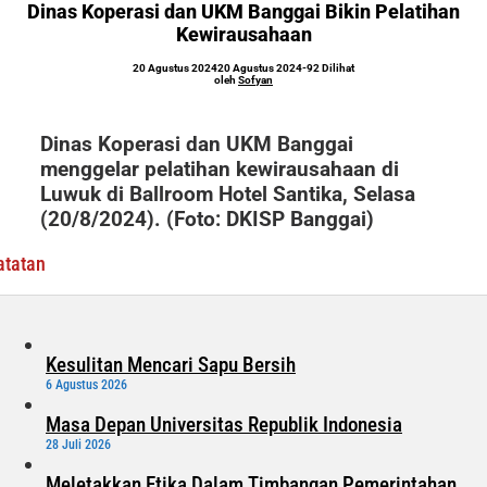
Dinas Koperasi dan UKM Banggai Bikin Pelatihan
UKM
Kewirausahaan
Banggai
Bikin
oleh
20 Agustus 2024
20 Agustus 2024
-
92 Dilihat
Sofyan
oleh
Sofyan
Pelatihan
Kewirausahaan
Dinas Koperasi dan UKM Banggai
menggelar pelatihan kewirausahaan di
Luwuk di Ballroom Hotel Santika, Selasa
(20/8/2024). (Foto: DKISP Banggai)
atatan
Kesulitan Mencari Sapu Bersih
6 Agustus 2026
Masa Depan Universitas Republik Indonesia
28 Juli 2026
Meletakkan Etika Dalam Timbangan Pemerintahan