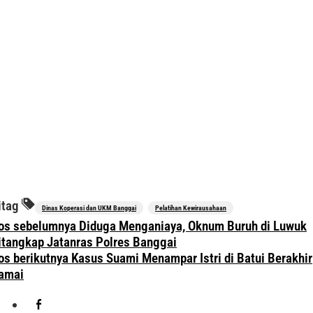
itag
Dinas Koperasi dan UKM Banggai
Pelatihan Kewirausahaan
avigasi
os sebelumnya
Diduga Menganiaya, Oknum Buruh di Luwuk
os
itangkap Jatanras Polres Banggai
os berikutnya
Kasus Suami Menampar Istri di Batui Berakhir
amai