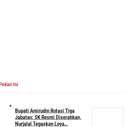
Pekan Ini
Bupati Amirudin Rotasi Tiga
Jabatan: SK Resmi Diserahkan,
Nurjalal Tegaskan Loya…