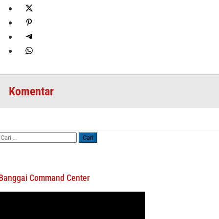
Komentar
Cari
untuk:
Banggai Command Center