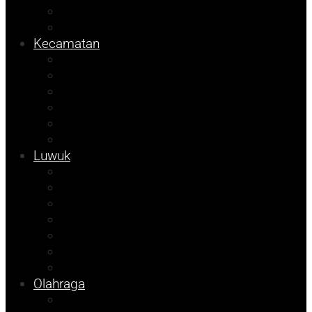
Sulteng
Pemilu
Kecamatan
Sosok
Foto Bicara
Info Dinsos
Info JOB Tomori
Info PUPR
Tekno
Luwuk
Opini
Agenda Andhika
Kolom Cudy
Porkab 2025
Video
Tips
Info Bapenda
Olahraga
Pendidikan