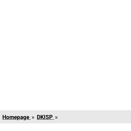
Dinas
Homepage
»
DKISP
»
Koperasi
dan