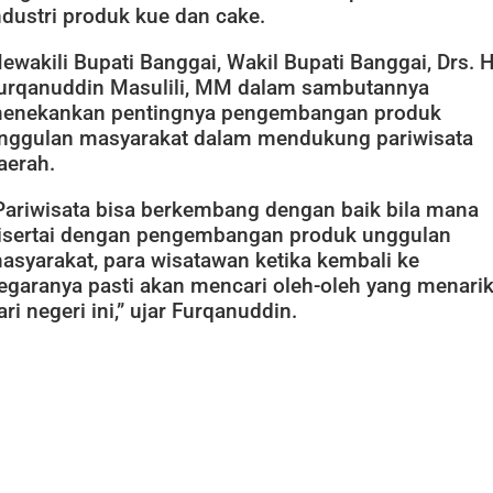
ndustri produk kue dan cake.
ewakili Bupati Banggai, Wakil Bupati Banggai, Drs. H
urqanuddin Masulili, MM dalam sambutannya
enekankan pentingnya pengembangan produk
nggulan masyarakat dalam mendukung pariwisata
aerah.
Pariwisata bisa berkembang dengan baik bila mana
isertai dengan pengembangan produk unggulan
asyarakat, para wisatawan ketika kembali ke
egaranya pasti akan mencari oleh-oleh yang menari
ari negeri ini,” ujar Furqanuddin.