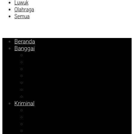
Luwuk
Olahraga
Semua
Beranda
Banggai
Religi
Internasional
Nasional
Kesehatan
Pemilu 2024
Pilkada 2024
Parpol
Kriminal
Ekonomi
Balut
Bangkep
Info Dispora