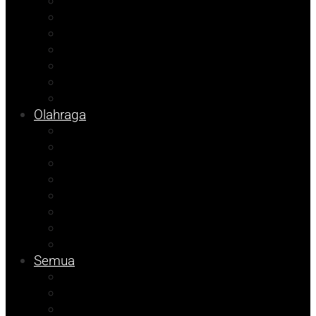
Opini
Agenda Andhika
Kolom Cudy
Porkab 2025
Video
Tips
Info Bapenda
Olahraga
Pendidikan
Kolom Herdi
Kolom Muhadam
Kolom Budi
Agenda Beniyanto
Ramadhan Berkah
Info PT ABM
Info Unismuh
Semua
ATR/BPN Banggai 2026
ATR/BPN Banggai
Info BPBD