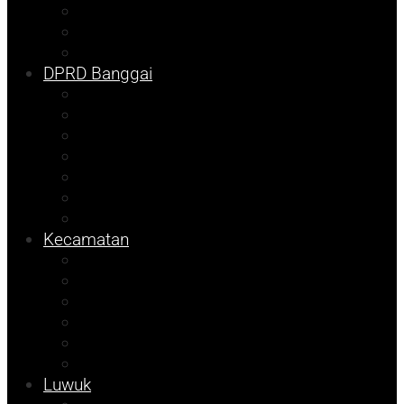
Pilkada
Kolom Syarif
Tojo Unauna
DPRD Banggai
DKISP
Prokopim
Info Disdikbud
Kampus
Info Mining KFM
Sulteng
Pemilu
Kecamatan
Sosok
Foto Bicara
Info Dinsos
Info JOB Tomori
Info PUPR
Tekno
Luwuk