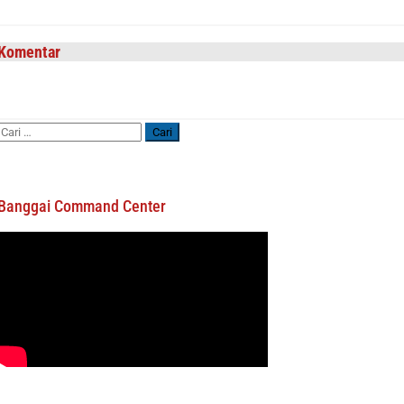
Komentar
Cari
untuk:
Banggai Command Center