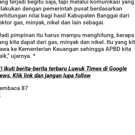
ang terjadi begitu saja, tapi melalui komunikasi yang
ilakukan dengan pemerintah pusat berdasarkan
erhitungan nilai bagi hasil Kabupaten Banggai dari
ektor gas, minyak, nikel dan lain sebagai.
Jadi pimpinan itu harus mampu menghitung, berapa
ang kita dapat dari gas, minyak dan nikel. Itu yang ki
awa ke Kementerian Keuangan sehingga APBD kita
aik,” ujarnya. *
*) Ikuti berita-berita terbaru Luwuk Times di Google
ews. Klik link dan jangan lupa follow
embaca
87