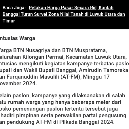
Baca Juga:
Petakan Harga Pasar Secara Riil, Kantah
Banggai Turun Survei Zona Nilai Tanah di Luwuk Utara dan
Timur
ntusias Warga
arga BTN Nusagriya dan BTN Muspratama,
elurahan Kilongan Permai, Kecamatan Luwuk Utara,
ntusias mengikuti kegiatan kampanye terbatas pasl
upati dan Wakil Bupati Banggai, Amirudin Tamoreka
an Furqanuddin Masulili (AT-FM), Minggu 17
ovember 2024.
elain paslon, kampanye yang dilaksanakan di salah
atu rumah warga yang hanya beberapa meter dari
osko pemenangan paslon tertentu tersebut juga
ihadiri pimpinan serta perwakilan partai pengusung
an pendukung AT-FM di Pilkada Banggai 2024.