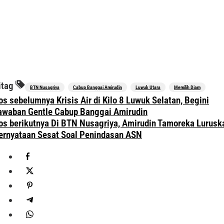
itag
BTN Nusagriya
Cabup Banggai Amirudin
Luwuk Utara
Memilih Diam
avigasi
os sebelumnya
Krisis Air di Kilo 8 Luwuk Selatan, Begini
os
awaban Gentle Cabup Banggai Amirudin
os berikutnya
Di BTN Nusagriya, Amirudin Tamoreka Lurusk
ernyataan Sesat Soal Penindasan ASN