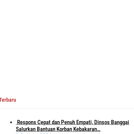
Terbaru
Respons Cepat dan Penuh Empati, Dinsos Banggai
Salurkan Bantuan Korban Kebakaran…