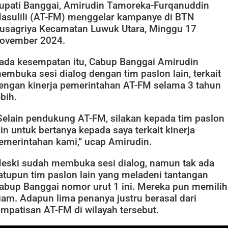
upati Banggai, Amirudin Tamoreka-Furqanuddin
asulili (AT-FM) menggelar kampanye di BTN
usagriya Kecamatan Luwuk Utara, Minggu 17
ovember 2024.
ada kesempatan itu, Cabup Banggai Amirudin
embuka sesi dialog dengan tim paslon lain, terkait
engan kinerja pemerintahan AT-FM selama 3 tahun
ebih.
Selain pendukung AT-FM, silakan kepada tim paslon
ain untuk bertanya kepada saya terkait kinerja
emerintahan kami,” ucap Amirudin.
eski sudah membuka sesi dialog, namun tak ada
atupun tim paslon lain yang meladeni tantangan
abup Banggai nomor urut 1 ini. Mereka pun memilih
iam. Adapun lima penanya justru berasal dari
impatisan AT-FM di wilayah tersebut.