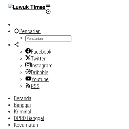
Lewati
ke
konten
Pencarian
Facebook
Twitter
Instagram
Dribbble
Youtube
RSS
Beranda
Banggai
Kriminal
DPRD Banggai
Kecamatan