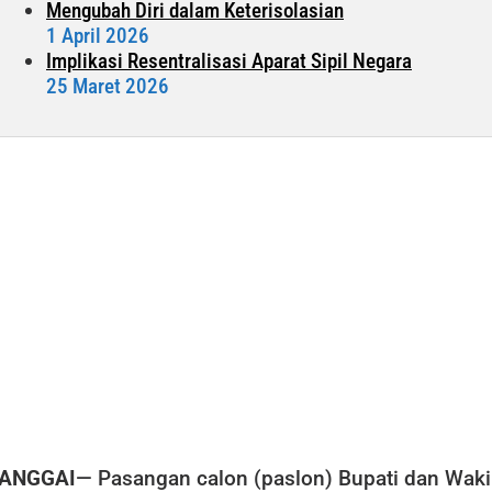
Mengubah Diri dalam Keterisolasian
1 April 2026
Implikasi Resentralisasi Aparat Sipil Negara
25 Maret 2026
ANGGAI
— Pasangan calon (paslon) Bupati dan Waki