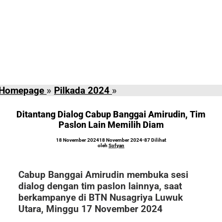
Ditantang
Homepage
»
Pilkada 2024
»
Dialog
Cabup
Ditantang Dialog Cabup Banggai Amirudin, Tim
Banggai
Paslon Lain Memilih Diam
Amirudin,
oleh
18 November 2024
18 November 2024
-
87 Dilihat
Tim
Sofyan
oleh
Sofyan
Paslon
Lain
Cabup Banggai Amirudin membuka sesi
Memilih
dialog dengan tim paslon lainnya, saat
Diam
berkampanye di BTN Nusagriya Luwuk
Utara, Minggu 17 November 2024