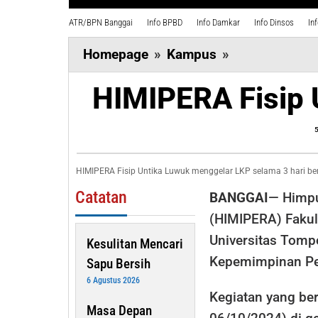
ATR/BPN Banggai
Info BPBD
Info Damkar
Info Dinsos
In
HIMIPERA
Homepage
»
Kampus
»
Fisip
HIMIPERA Fisip 
Untika
Luwuk
Gelar
5
LKP
HIMIPERA Fisip Untika Luwuk menggelar LKP selama 3 hari b
Catatan
BANGGAI
— Himpu
(HIMIPERA) Fakulta
Universitas Tomp
Kesulitan Mencari
Kepemimpinan Pe
Sapu Bersih
6 Agustus 2026
Kegiatan yang be
Masa Depan