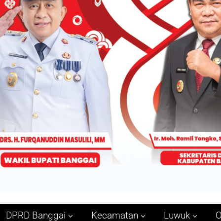
DPRD Banggai
Kecamatan
Luwuk
O