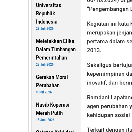
06/10/2024) di 
Universitas
“Pengembangan D
Republik
Indonesia
Kegiatan ini kata
28 Juli 2026
merupakan jenjan
Meletakkan Etika
pertama dalam se
Dalam Timbangan
2013.
Pemerintahan
Sekaligus bertuj
23 Juli 2026
kepemimpinan dal
Gerakan Moral
inovatif, dan ber
Perubahan
9 Juli 2026
Ramdani Lapatan
Nasib Koperasi
agen perubahan y
Merah Putih
kehidupan sosial
15 Juni 2026
Terkait dengan it