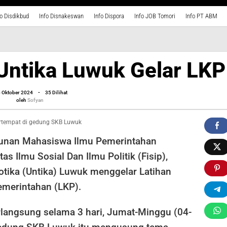
fo Disdikbud
Info Disnakeswan
Info Dispora
Info JOB Tomori
Info PT ABM
Untika Luwuk Gelar LKP
oleh
 Oktober 2024
-
35 Dilihat
Sofyan
oleh
Sofyan
ertempat di gedung SKB Luwuk
nan Mahasiswa Ilmu Pemerintahan
s Ilmu Sosial Dan Ilmu Politik (Fisip),
otika (Untika) Luwuk menggelar Latihan
merintahan (LKP).
rlangsung selama 3 hari, Jumat-Minggu (04-