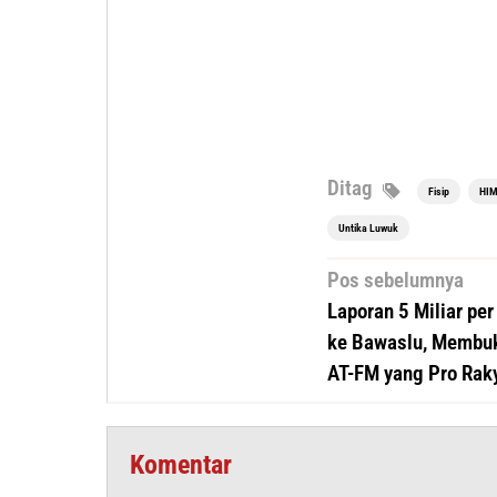
Ditag
Fisip
HIM
Untika Luwuk
Navigasi
Pos sebelumnya
pos
Laporan 5 Miliar pe
ke Bawaslu, Membuk
AT-FM yang Pro Rak
Komentar