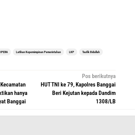
IPERA
Latihan Kepemimpinan Pemerintahan
LKP
Taufik Bidullah
Pos berikutnya
r Kecamatan
HUT TNI ke 79, Kapolres Banggai
tikan hanya
Beri Kejutan kepada Dandim
yat Banggai
1308/LB