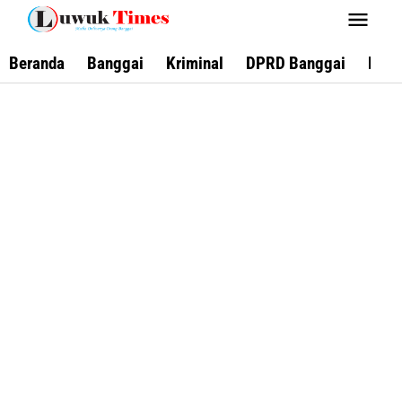
Lewati
ke
konten
Beranda
Banggai
Kriminal
DPRD Banggai
Keca