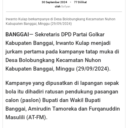
oleh
Banggai
30 September 2024
-
77 Dilihat
Sofyan
oleh
Sofyan
Masih
Cinta
Irwanto Kulap berkampanye di Desa Bolobungkang Kecamatan Nuhon
Kabupaten Banggai, Minggu (29/09/2024)
Amirudin
BANGGAI
— Sekretaris DPD Partai Golkar
Tamoreka
Kabupaten Banggai, Irwanto Kulap menjadi
jurkam pertama pada kampanye tatap muka di
Desa Bolobungkang Kecamatan Nuhon
Kabupaten Banggai, Minggu (29/09/2024).
Kampanye yang dipusatkan di lapangan sepak
bola itu dihadiri ratusan pendukung pasangan
calon (paslon) Bupati dan Wakil Bupati
Banggai, Amirudin Tamoreka dan Furqanuddin
Masulili (AT-FM).