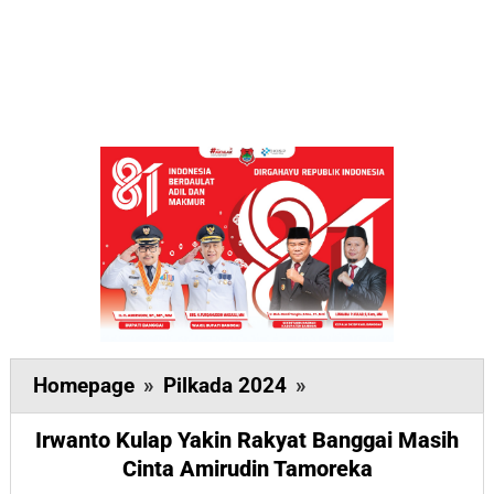
Irwanto
Homepage
»
Pilkada 2024
»
Kulap
Irwanto Kulap Yakin Rakyat Banggai Masih
Yakin
Cinta Amirudin Tamoreka
Rakyat