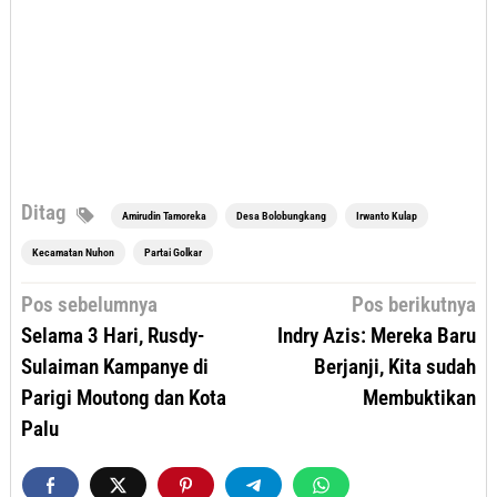
Ditag
Amirudin Tamoreka
Desa Bolobungkang
Irwanto Kulap
Kecamatan Nuhon
Partai Golkar
Navigasi
Pos sebelumnya
Pos berikutnya
pos
Selama 3 Hari, Rusdy-
Indry Azis: Mereka Baru
Sulaiman Kampanye di
Berjanji, Kita sudah
Parigi Moutong dan Kota
Membuktikan
Palu