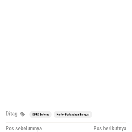
Ditag
DPRD Sulteng
Kantor Pertanahan Banggai
Navigasi
Pos sebelumnya
Pos berikutnya