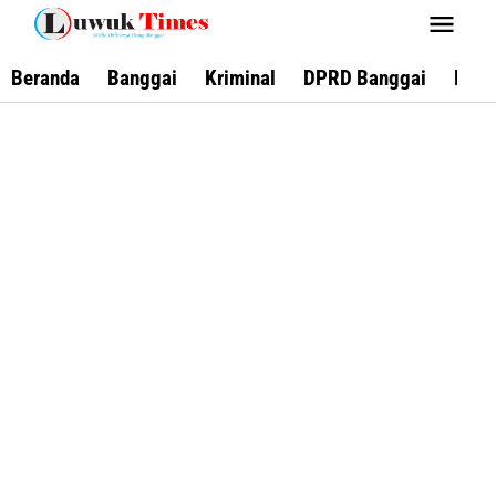
Lewati
ke
konten
Beranda
Banggai
Kriminal
DPRD Banggai
Keca