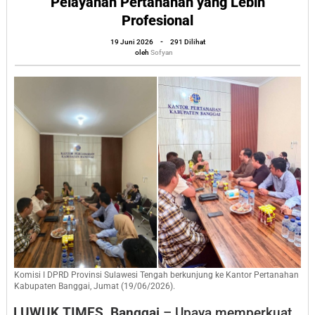
Pelayanan Pertanahan yang Lebih
Sambang
Profesional
Kantor
oleh
19 Juni 2026
-
291 Dilihat
Pertana
Sofyan
oleh
Sofyan
Banggai,
Perkuat
Sinergi
untuk
Pelayan
Pertana
yang
Lebih
Profesio
Komisi I DPRD Provinsi Sulawesi Tengah berkunjung ke Kantor Pertanahan
Kabupaten Banggai, Jumat (19/06/2026).
LUWUK TIMES, Banggai
– Upaya memperkuat