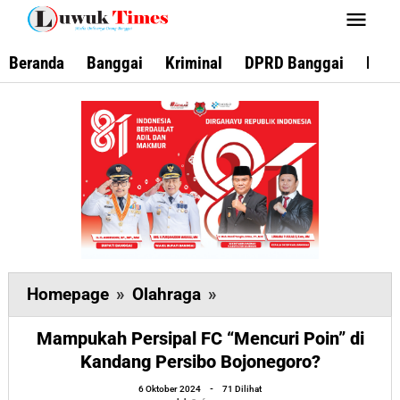
Lewati
ke
konten
Beranda
Banggai
Kriminal
DPRD Banggai
Keca
Mampukah
Homepage
»
Olahraga
»
Persipal
Mampukah Persipal FC “Mencuri Poin” di
FC
Kandang Persibo Bojonegoro?
"Mencuri
oleh
Poin"
6 Oktober 2024
-
71 Dilihat