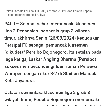
Sofyan
oleh
Sofyan
di
Kandang
Pelatih Kepala Persipal FC Palu, Achmad Zulkifli dan Pelatih Kepala
Persibo Bojonegoro Regi Aditya
Persibo
PALU
— Sempat sehari memuncaki klasemen
Bojonegoro?
liga 2 Pegadaian Indonesia grup 3 wilayah
timur, akhirnya Senin (26/09/2024) kedudukan
Persipal FC sebagai pemuncak klasemen
“dikudeta” Persibo Bojonegoro. Itu setelah pada
laga ketiga, Laskar Angling Dharma (Persibo)
sukses mempecundangi tuan rumah Persewar
Waropen dengan skor 3-2 di Stadion Mandala
Kota Jayapura.
Catatan sementara klasemen liga 2 grub 3
wilayah timur, Persibo Bojonegoro memuncaki