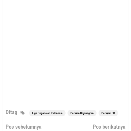
Ditag
Liga Pegadaian Indonesia
Persibo Bojonegoro
Persipal FC
Navigasi
Pos sebelumnya
Pos berikutnya
pos