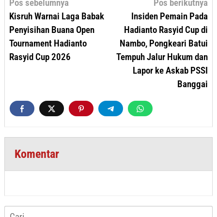
Navigasi
Pos sebelumnya
Pos berikutnya
pos
Kisruh Warnai Laga Babak
Insiden Pemain Pada
Penyisihan Buana Open
Hadianto Rasyid Cup di
Tournament Hadianto
Nambo, Pongkeari Batui
Rasyid Cup 2026
Tempuh Jalur Hukum dan
Lapor ke Askab PSSI
Banggai
Komentar
Cari