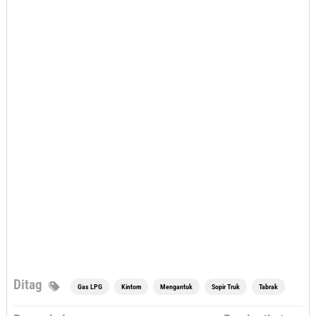
Ditag
Gas LPG
Kintom
Mengantuk
Sopir Truk
Tabrak