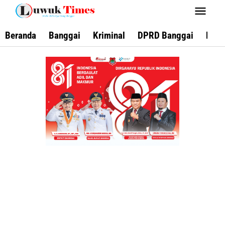
Lewati
ke
konten
Beranda
Banggai
Kriminal
DPRD Banggai
Keca