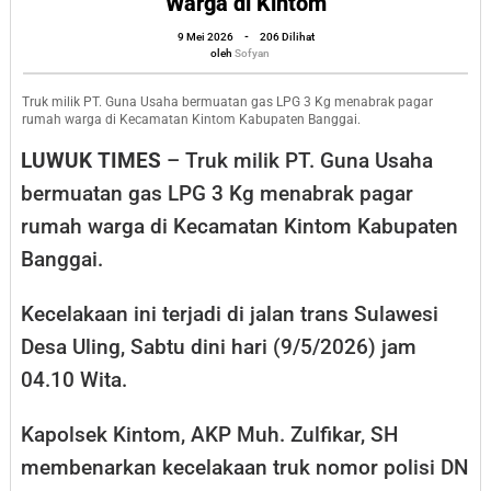
Warga di Kintom
Truk
oleh
9 Mei 2026
-
206 Dilihat
Pengangkut
Sofyan
oleh
Sofyan
Gas
LPG
Truk milik PT. Guna Usaha bermuatan gas LPG 3 Kg menabrak pagar
rumah warga di Kecamatan Kintom Kabupaten Banggai.
Tabrak
LUWUK TIMES
– Truk milik PT. Guna Usaha
Pagar
bermuatan gas LPG 3 Kg menabrak pagar
Rumah
rumah warga di Kecamatan Kintom Kabupaten
Warga
Banggai.
di
Kintom
Kecelakaan ini terjadi di jalan trans Sulawesi
Desa Uling, Sabtu dini hari (9/5/2026) jam
04.10 Wita.
Kapolsek Kintom, AKP Muh. Zulfikar, SH
membenarkan kecelakaan truk nomor polisi DN