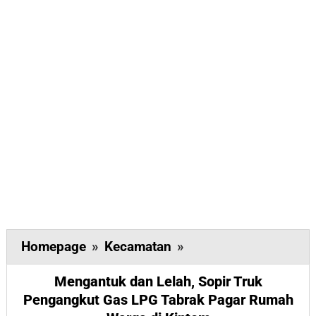
Mengantuk
Homepage
»
Kecamatan
»
dan
Mengantuk dan Lelah, Sopir Truk
Lelah,
Pengangkut Gas LPG Tabrak Pagar Rumah
Sopir