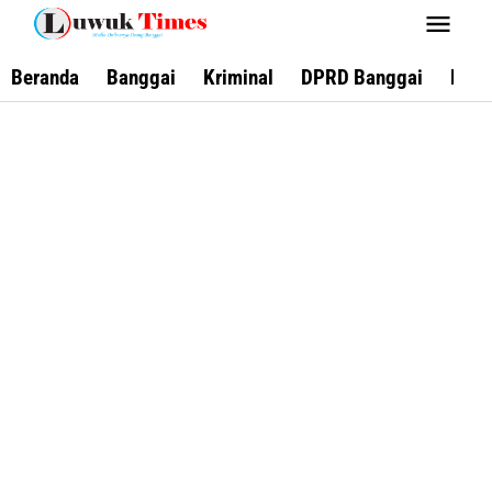
Lewati
ke
konten
Beranda
Banggai
Kriminal
DPRD Banggai
Keca