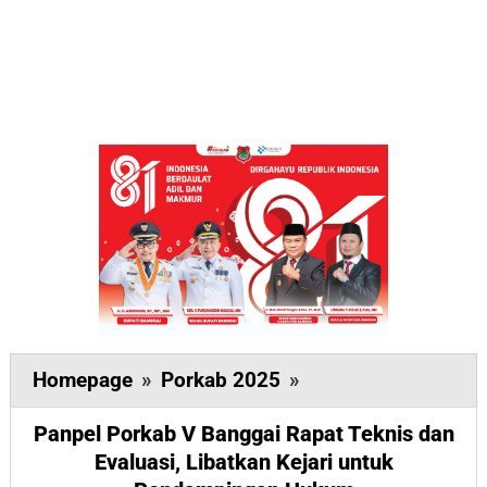
Panpel
Homepage
»
Porkab 2025
»
Porkab
Panpel Porkab V Banggai Rapat Teknis dan
V
Evaluasi, Libatkan Kejari untuk
Banggai