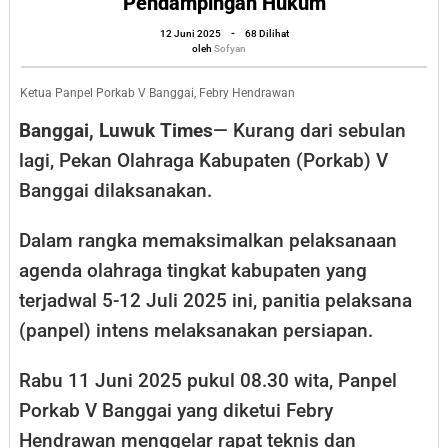
Pendampingan Hukum
Rapat
oleh
12 Juni 2025
-
68 Dilihat
Teknis
Sofyan
oleh
Sofyan
dan
Evaluasi,
Ketua Panpel Porkab V Banggai, Febry Hendrawan
Libatkan
Banggai, Luwuk Times
— Kurang dari sebulan
Kejari
lagi, Pekan Olahraga Kabupaten (Porkab) V
untuk
Banggai dilaksanakan.
Pendampingan
Hukum
Dalam rangka memaksimalkan pelaksanaan
agenda olahraga tingkat kabupaten yang
terjadwal 5-12 Juli 2025 ini, panitia pelaksana
(panpel) intens melaksanakan persiapan.
Rabu 11 Juni 2025 pukul 08.30 wita, Panpel
Porkab V Banggai yang diketui Febry
Hendrawan menggelar rapat teknis dan