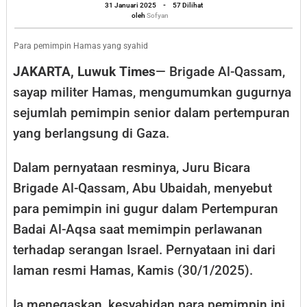
oleh
Syahid,
31 Januari 2025
-
57 Dilihat
Sofyan
oleh
Sofyan
Abu
Ubaidah:
Para pemimpin Hamas yang syahid
Tak
JAKARTA, Luwuk Times
— Brigade Al-Qassam,
Melemahkan
sayap militer Hamas, mengumumkan gugurnya
Perjuangan
sejumlah pemimpin senior dalam pertempuran
yang berlangsung di Gaza.
Dalam pernyataan resminya, Juru Bicara
Brigade Al-Qassam, Abu Ubaidah, menyebut
para pemimpin ini gugur dalam Pertempuran
Badai Al-Aqsa saat memimpin perlawanan
terhadap serangan Israel. Pernyataan ini dari
laman resmi Hamas, Kamis (30/1/2025).
Ia menegaskan, kesyahidan para pemimpin ini