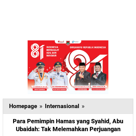
Para
Homepage
»
Internasional
»
Pemimpin
Para Pemimpin Hamas yang Syahid, Abu
Hamas
Ubaidah: Tak Melemahkan Perjuangan
yang