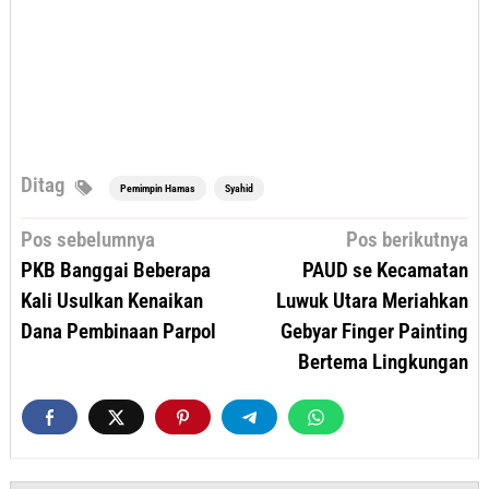
Ditag
Pemimpin Hamas
Syahid
Navigasi
Pos sebelumnya
Pos berikutnya
pos
PKB Banggai Beberapa
PAUD se Kecamatan
Kali Usulkan Kenaikan
Luwuk Utara Meriahkan
Dana Pembinaan Parpol
Gebyar Finger Painting
Bertema Lingkungan