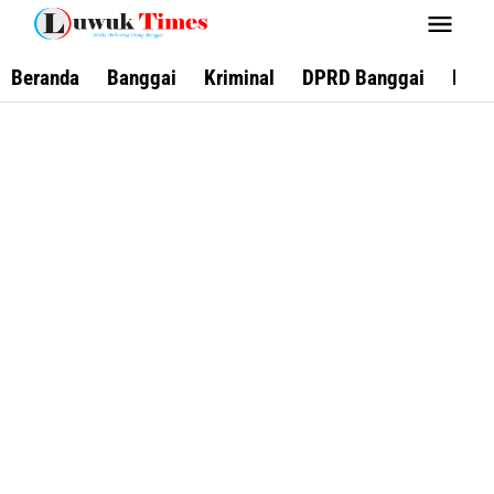
Lewati
ke
konten
Beranda
Banggai
Kriminal
DPRD Banggai
Keca