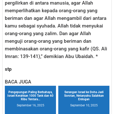
pergilirkan di antara manusia, agar Allah
memperlihatkan kepada orang-orang yang
beriman dan agar Allah mengambil dari antara
kamu sebagai syuhada. Allah tidak menyukai
orang-orang yang zalim. Dan agar Allah
menguji orang-orang yang beriman dan
membinasakan orang-orang yang kafir (QS. Ali
Imran: 139-141),” demikian Abu Ubaidah. *
stp
BACA JUGA
Pengepungan Paling Berbahaya,
Serangan Israel ke Doha Jadi
Israel Kerahkan 1000 Tank dan 60
Sorotan, Netanyahu Salahkan
Ribu Tentara...
Erdogan
September 16, 2025
September 10, 2025