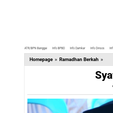
ATR/BPN Banggai
Info BPBD
Info Damkar
Info Dinsos
In
Sya
Homepage
»
Ramadhan Berkah
»
Pua
Sya