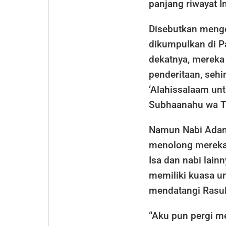
panjang riwayat 
Disebutkan menge
dikumpulkan di P
dekatnya, mereka
penderitaan, seh
‘Alahissalaam un
Subhaanahu wa Ta’
Namun Nabi Adam 
menolong mereka.
Isa dan nabi lai
memiliki kuasa u
mendatangi Rasulu
“Aku pun pergi me