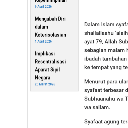
9 April 2026
Mengubah Diri
Dalam Islam syafa
dalam
shallallaahu ‘alai
Keterisolasian
ayat 79, Allah Su
1 April 2026
sebagian malam ha
Implikasi
ibadah tambaha
Resentralisasi
ke tempat yang ter
Aparat Sipil
Negara
Menurut para ulam
25 Maret 2026
syafaat terbesar d
Subhaanahu wa Ta’
wa sallam.
Syafaat agung te