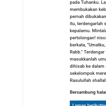
pada Tuhanku. La
membukakan keba
pernah dibukakan
itu, terdengarla
kepalamu. Mintala
pertolongan! nis
berkata, “Umatku,
Rabb.” Terdengar
masukkanlah uma
dihisab ke dalam
sekelompok merek
Rasulullah shallal
Bersambung hala
Laman berikutn