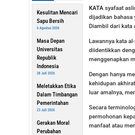
KATA
syafaat asl
Kesulitan Mencari
dijadikan bahasa 
Sapu Bersih
Diambil dari kata 
6 Agustus 2026
Masa Depan
Lawannya kata al-
Universitas
diidentikkan den
Republik
menggenapkan man
Indonesia
Dengan hanya me
28 Juli 2026
kehidupan akhirat
Meletakkan Etika
luar amalnya, me
Dalam Timbangan
Pemerintahan
Secara terminolog
23 Juli 2026
permohonan kepa
Gerakan Moral
manfaat atau men
Perubahan