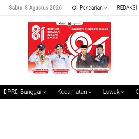
Sabtu, 8 Agustus 2026
Pencarian
REDAKSI
DPRD Banggai
Kecamatan
Luwuk
O