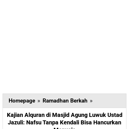
Kajian
Homepage
»
Ramadhan Berkah
»
Alquran
Kajian Alquran di Masjid Agung Luwuk Ustad
di
Jazuli: Nafsu Tanpa Kendali Bisa Hancurkan
Masjid