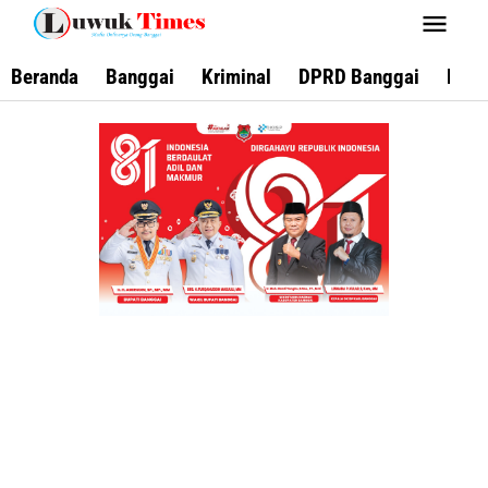
Lewati
ke
konten
Beranda
Banggai
Kriminal
DPRD Banggai
Keca