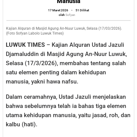
Manusia
Agung
oleh
17 Maret 2026
-
51 Dilihat
Luwuk
Sofyan
oleh
Sofyan
Ustad
Jazuli:
Kajian Alquran di Masjid Agung An-Nuur Luwuk, Selasa (17/03/2026).
(Foto Sofyan Labolo Luwuk Times)
Nafsu
LUWUK TIMES
– Kajian Alquran Ustad Jazuli
Tanpa
Djamaluddin di Masjid Agung An-Nuur Luwuk,
Kendali
Selasa (17/3/2026), membahas tentang salah
Bisa
satu elemen penting dalam kehidupan
Hancurkan
Manusia
manusia, yakni hawa nafsu.
Dalam ceramahnya, Ustad Jazuli menjelaskan
bahwa sebelumnya telah ia bahas tiga elemen
utama kehidupan manusia, yaitu jasad, roh, dan
kalbu (hati).