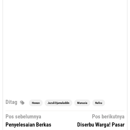
Ditag
Hewan
Jazuli Djamaluddin
Manusia
Nafsu
Navigasi
Pos sebelumnya
Pos berikutnya
pos
Penyelesaian Berkas
Diserbu Warga! Pasar