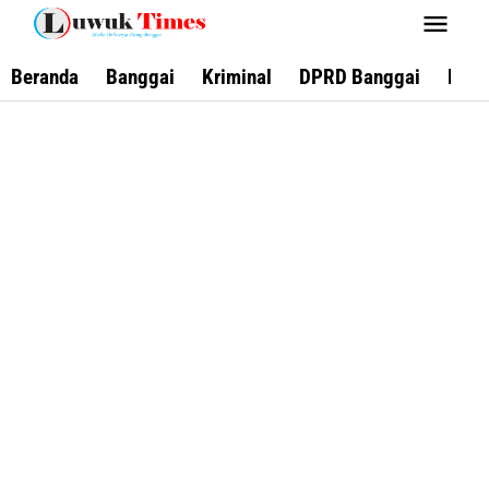
Lewati
ke
konten
Beranda
Banggai
Kriminal
DPRD Banggai
Keca