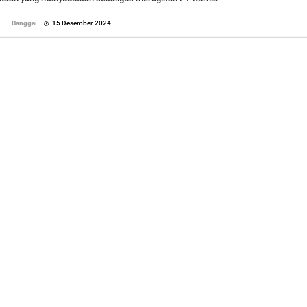
oleh
Banggai
15 Desember 2024
Sofyan