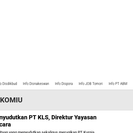
fo Disdikbud
Info Disnakeswan
Info Dispora
Info JOB Tomori
Info PT ABM
 KOMIU
enyudutkan PT KLS, Direktur Yayasan
cara
taan yang menyudutkan sekaligus merugikan PT Kurnia