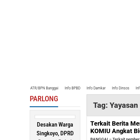
ATR/BPN Banggai
Info BPBD
Info Damkar
Info Dinsos
In
PARLONG
Tag:
Yayasan
Terkait Berita M
Desakan Warga
KOMIU Angkat Bi
Singkoyo, DPRD
BANGGAI – Terkait pemberi