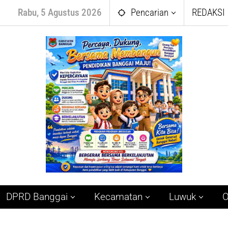
Rabu, 5 Agustus 2026
Pencarian
REDAKSI
DPRD Banggai
Kecamatan
Luwuk
O