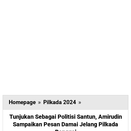
Tunjukan
Homepage
»
Pilkada 2024
»
Sebagai
Tunjukan Sebagai Politisi Santun, Amirudin
Politisi
Sampaikan Pesan Damai Jelang Pilkada
Santun,