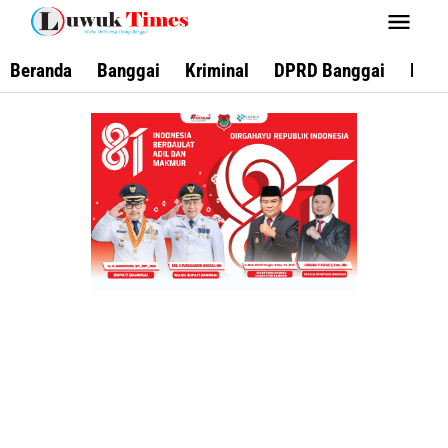
Lewati
ke
konten
Beranda
Banggai
Kriminal
DPRD Banggai
Keca