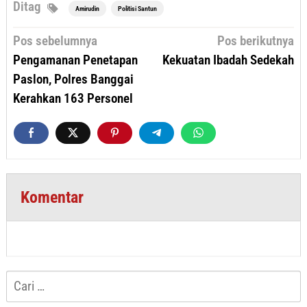
Ditag
Amirudin
Politisi Santun
Navigasi
Pos sebelumnya
Pos berikutnya
pos
Pengamanan Penetapan
Kekuatan Ibadah Sedekah
Paslon, Polres Banggai
Kerahkan 163 Personel
Komentar
Cari
untuk: