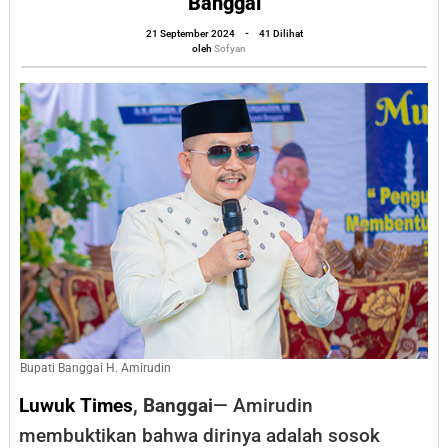
Banggai
Amirudin
oleh
21 September 2024
-
41 Dilihat
Sampaikan
Sofyan
oleh
Sofyan
Pesan
Damai
Jelang
Pilkada
Banggai
Bupati Banggai H. Amirudin
Luwuk Times
, Banggai
— Amirudin
membuktikan bahwa dirinya adalah sosok