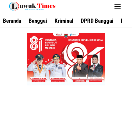
Lewati
ke
konten
Beranda
Banggai
Kriminal
DPRD Banggai
Keca