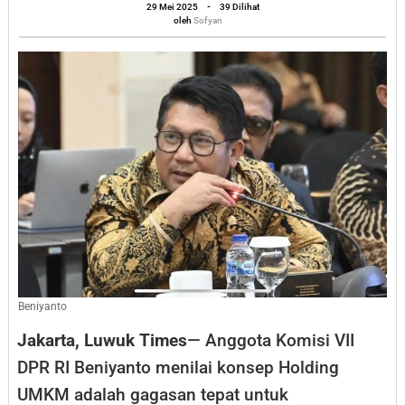
oleh
Holding
29 Mei 2025
-
39 Dilihat
Sofyan
oleh
Sofyan
Gagasan
Tepat
untuk
Perkuat
Sektor
UMKM
Beniyanto
Jakarta, Luwuk Times
— Anggota Komisi VII
DPR RI Beniyanto menilai konsep Holding
UMKM adalah gagasan tepat untuk