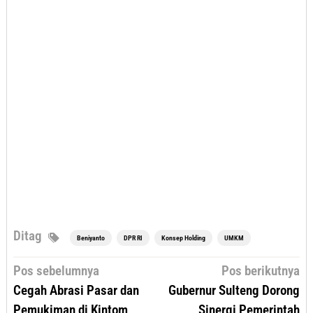
Ditag
Beniyanto
DPR RI
Konsep Holding
UMKM
Navigasi
Pos sebelumnya
Pos berikutnya
pos
Cegah Abrasi Pasar dan
Gubernur Sulteng Dorong
Pemukiman di Kintom,
Sinergi Pemerintah