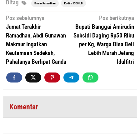
Ditag
Bazar Ramadhan
Kodim 1308 LB
Navigasi
Pos sebelumnya
Pos berikutnya
pos
Jumat Terakhir
Bupati Banggai Amirudin
Ramadhan, Abdi Gunawan
Subsidi Daging Rp50 Ribu
Makmur Ingatkan
per Kg, Warga Bisa Beli
Keutamaan Sedekah,
Lebih Murah Jelang
Pahalanya Berlipat Ganda
Idulfitri
Komentar