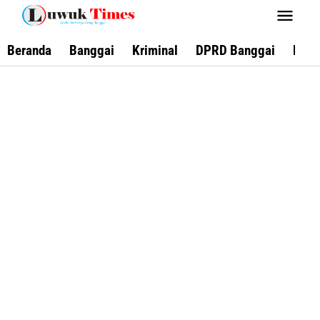
Lewati
ke
konten
Beranda
Banggai
Kriminal
DPRD Banggai
Keca