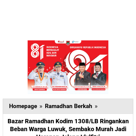
Bazar
Homepage
»
Ramadhan Berkah
»
Ramadhan
Bazar Ramadhan Kodim 1308/LB Ringankan
Kodim
Beban Warga Luwuk, Sembako Murah Jadi
1308/LB