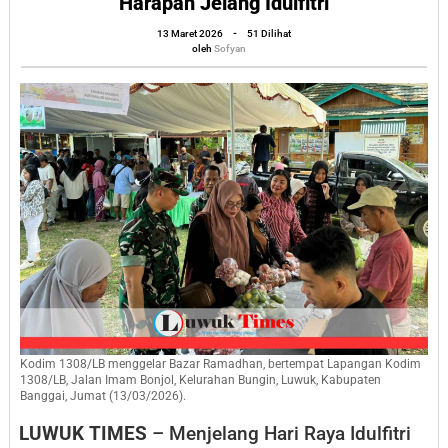
Harapan Jelang Idulfitri
Ringankan
oleh
13 Maret 2026
-
51 Dilihat
Beban
Sofyan
oleh
Sofyan
Warga
Luwuk,
Sembako
Murah
Jadi
Harapan
Jelang
Idulfitri
Kodim 1308/LB menggelar Bazar Ramadhan, bertempat Lapangan Kodim
1308/LB, Jalan Imam Bonjol, Kelurahan Bungin, Luwuk, Kabupaten
Banggai, Jumat (13/03/2026).
LUWUK TIMES
– Menjelang Hari Raya Idulfitri