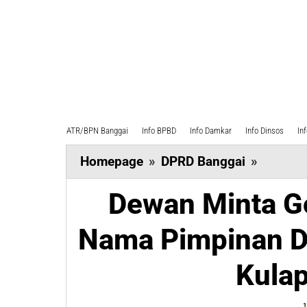
ATR/BPN Banggai
Info BPBD
Info Damkar
Info Dinsos
In
Dewan
Homepage
»
DPRD Banggai
»
Minta
Dewan Minta G
Golkar
Banggai
Nama Pimpinan D
Usulkan
Nama
Kula
Pimpin
DPRD
1