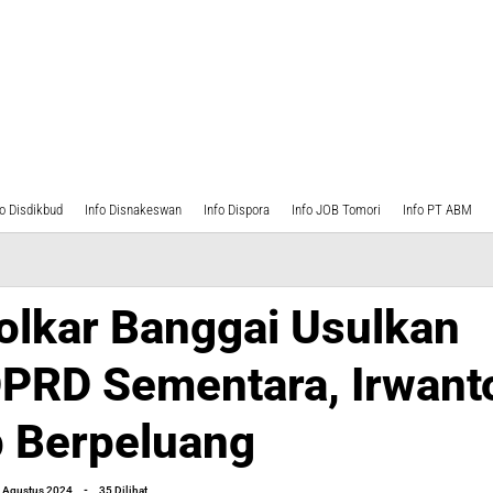
fo Disdikbud
Info Disnakeswan
Info Dispora
Info JOB Tomori
Info PT ABM
olkar Banggai Usulkan
PRD Sementara, Irwant
p Berpeluang
an
oleh
 Agustus 2024
-
35 Dilihat