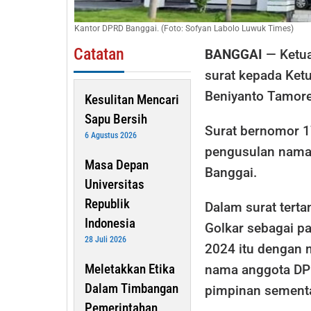
Kantor DPRD Banggai. (Foto: Sofyan Labolo Luwuk Times)
Catatan
BANGGAI
— Ketua
surat kepada Ket
Beniyanto Tamore
Kesulitan Mencari
Sapu Bersih
Surat bernomor 1
6 Agustus 2026
pengusulan nama
Masa Depan
Banggai.
Universitas
Republik
Dalam surat terta
Indonesia
Golkar sebagai pa
28 Juli 2026
2024 itu dengan 
Meletakkan Etika
nama anggota DPR
Dalam Timbangan
pimpinan sement
Pemerintahan