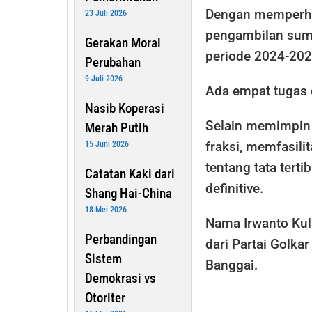
Dengan memperha
23 Juli 2026
pengambilan sump
Gerakan Moral
periode 2024-202
Perubahan
9 Juli 2026
Ada empat tugas 
Nasib Koperasi
Selain memimpin 
Merah Putih
fraksi, memfasil
15 Juni 2026
tentang tata ter
Catatan Kaki dari
definitive.
Shang Hai-China
18 Mei 2026
Nama Irwanto Kul
Perbandingan
dari Partai Golk
Sistem
Banggai.
Demokrasi vs
Otoriter