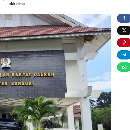
ra,
Sofyan
oleh
Sofyan
ang