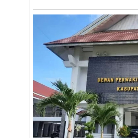
Sementa
Irwanto
Kulap
Berpelu