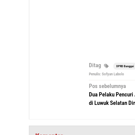
Ditag
DPRD Banggai
Penulis: Sofyan Labolo
Navigasi
Pos sebelumnya
pos
Dua Pelaku Pencuri 
di Luwuk Selatan Dir