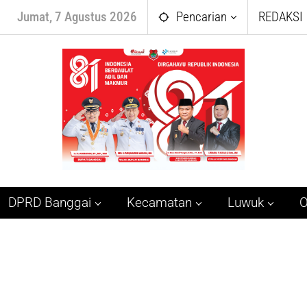
Jumat, 7 Agustus 2026
Pencarian
REDAKSI
DPRD Banggai
Kecamatan
Luwuk
O