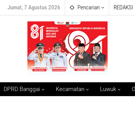
Jumat, 7 Agustus 2026
Pencarian
REDAKSI
DPRD Banggai
Kecamatan
Luwuk
O