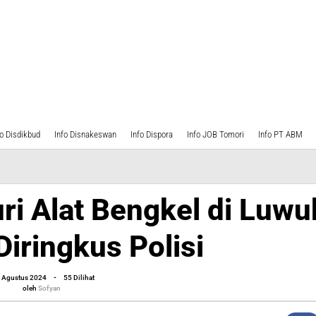
fo Disdikbud
Info Disnakeswan
Info Dispora
Info JOB Tomori
Info PT ABM
ri Alat Bengkel di Luwu
Diringkus Polisi
oleh
 Agustus 2024
-
55 Dilihat
Sofyan
oleh
Sofyan