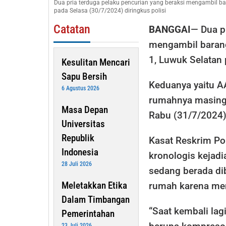
Dua pria terduga pelaku pencurian yang beraksi mengambil b
Diringkus
pada Selasa (30/7/2024) diringkus polisi
Polisi
Catatan
BANGGAI
— Dua p
mengambil barang
1, Luwuk Selatan 
Kesulitan Mencari
Sapu Bersih
Keduanya yaitu A
6 Agustus 2026
rumahnya masing
Masa Depan
Rabu (31/7/2024) 
Universitas
Republik
Kasat Reskrim Po
Indonesia
kronologis kejadi
28 Juli 2026
sedang berada di
Meletakkan Etika
rumah karena men
Dalam Timbangan
“Saat kembali lag
Pemerintahan
23 Juli 2026