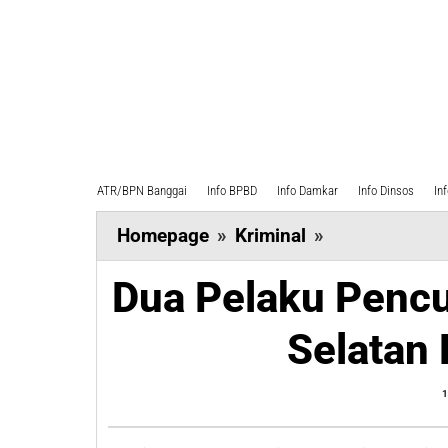
ATR/BPN Banggai
Info BPBD
Info Damkar
Info Dinsos
In
Dua
Homepage
»
Kriminal
»
Pelaku
Dua Pelaku Pencu
Pencuri
Alat
Selatan 
Bengkel
di
1
Luwuk
Selatan