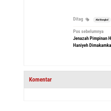
Ditag
Alat Bengkel
Navigasi
Pos sebelumnya
pos
Jenazah Pimpinan H
Haniyeh Dimakamkan
Komentar