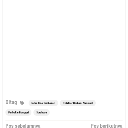
Ditag
Indra Rico Tombokan
Pelatsar Berburu Nasional
Perbakin Banggai
Surabaya
Navigasi
Pos sebelumnya
Pos berikutnya