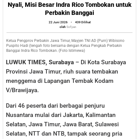
dengan
Nyali, Misi Besar Indra Rico Tombokan untuk
Perbakin Banggai
Nyali,
Misi
oleh
22 Juni 2026
-
439 Dilihat
Sofyan
oleh
Sofyan
Besar
Indra
Ketua Pengprov Perbakin Jawa Timur, Mayjen TNI AD (Purn) Wibisono
Puspito Hadi (tengah foto bersama dengan Ketua Pengkab Perbakin
Rico
Banggai Indra Rico Tombokan. (Foto Istimewa)
Tombokan
LUWUK TIMES, Surabaya
– Di Kota Surabaya
untuk
Provinsi Jawa Timur, riuh suara tembakan
Perbakin
menggema di Lapangan Tembak Kodam
Banggai
V/Brawijaya.
Dari 46 peserta dari berbagai penjuru
Nusantara mulai dari Jakarta, Kalimantan
Selatan, Jawa Timur, Jawa Barat, Sulawesi
Selatan, NTT dan NTB, tampak seorang pria