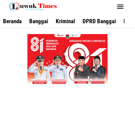
Lewati
ke
konten
Beranda
Banggai
Kriminal
DPRD Banggai
Keca