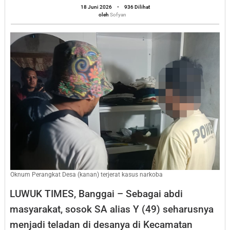
oleh
18 Juni 2026
-
936 Dilihat
Oknum
Sofyan
oleh
Sofyan
Perangkat
Desa
di
Balantak
Utara
Banggai
Diciduk
Polisi
Oknum Perangkat Desa (kanan) terjerat kasus narkoba
LUWUK TIMES, Banggai – Sebagai abdi
masyarakat, sosok SA alias Y (49) seharusnya
menjadi teladan di desanya di Kecamatan