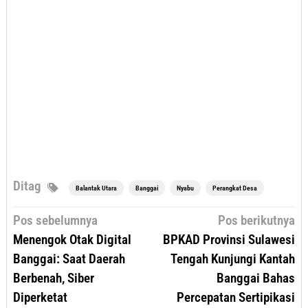
Ditag
Balantak Utara
Banggai
Nyabu
Perangkat Desa
Navigasi
Pos sebelumnya
Pos berikutnya
pos
Menengok Otak Digital
BPKAD Provinsi Sulawesi
Banggai: Saat Daerah
Tengah Kunjungi Kantah
Berbenah, Siber
Banggai Bahas
Diperketat
Percepatan Sertipikasi