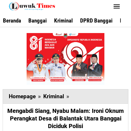
Lewati
ke
konten
Beranda
Banggai
Kriminal
DPRD Banggai
Keca
Mengabdi
Homepage
»
Kriminal
»
Siang,
Mengabdi Siang, Nyabu Malam: Ironi Oknum
Nyabu
Perangkat Desa di Balantak Utara Banggai
Malam:
Diciduk Polisi
Ironi