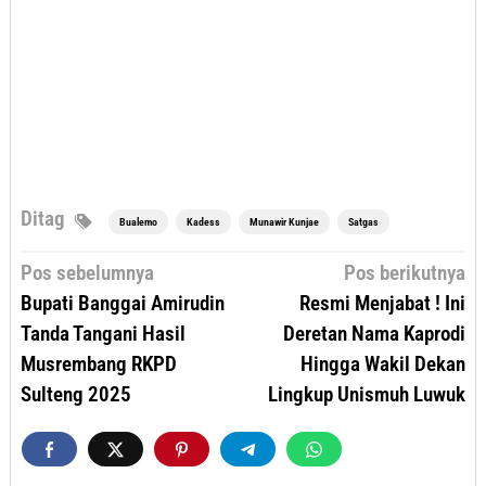
Ditag
Bualemo
Kadess
Munawir Kunjae
Satgas
Navigasi
Pos sebelumnya
Pos berikutnya
pos
Bupati Banggai Amirudin
Resmi Menjabat ! Ini
Tanda Tangani Hasil
Deretan Nama Kaprodi
Musrembang RKPD
Hingga Wakil Dekan
Sulteng 2025
Lingkup Unismuh Luwuk