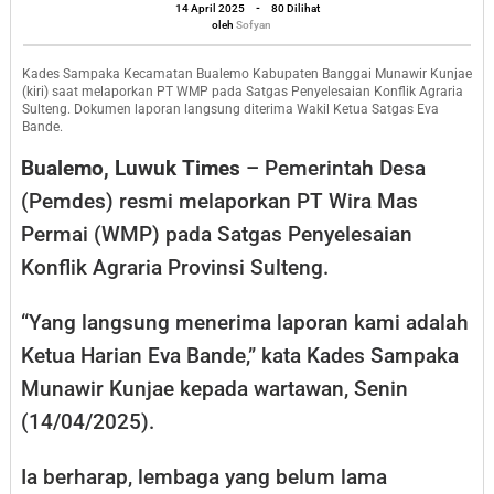
oleh
WMP
14 April 2025
-
80 Dilihat
Sofyan
oleh
Sofyan
pada
Satgas
Kades Sampaka Kecamatan Bualemo Kabupaten Banggai Munawir Kunjae
(kiri) saat melaporkan PT WMP pada Satgas Penyelesaian Konflik Agraria
Penyelesaian
Sulteng. Dokumen laporan langsung diterima Wakil Ketua Satgas Eva
Bande.
Konflik
Bualemo, Luwuk Times
– Pemerintah Desa
Agraria
Sulteng
(Pemdes) resmi melaporkan PT Wira Mas
Permai (WMP) pada Satgas Penyelesaian
Konflik Agraria Provinsi Sulteng.
“Yang langsung menerima laporan kami adalah
Ketua Harian Eva Bande,” kata Kades Sampaka
Munawir Kunjae kepada wartawan, Senin
(14/04/2025).
Ia berharap, lembaga yang belum lama