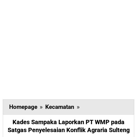
Kades
Homepage
»
Kecamatan
»
Sampaka
Kades Sampaka Laporkan PT WMP pada
Laporkan
Satgas Penyelesaian Konflik Agraria Sulteng
PT