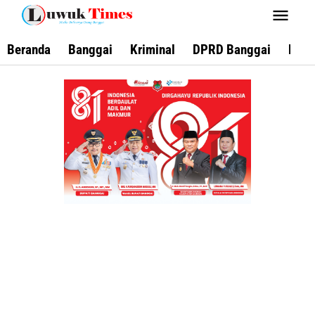
Lewati
ke
konten
Beranda
Banggai
Kriminal
DPRD Banggai
Keca